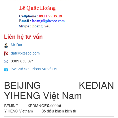
Liên hệ tư vấn
Mr Đạt
dat@pitesco.com
0909 653 371
live:.cid.9890d8897432f09c
BEIJING KEDIAN
YIHENG Việt Nam
BEIJING KEDIAN
GEX-2000A
YIHENG Vietnam
Bộ điều khiển kích từ