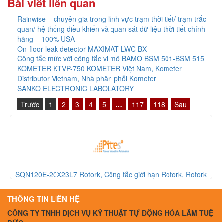
Bài viết liên quan
Rainwise – chuyên gia trong lĩnh vực trạm thời tiết/ trạm trắc
quan/ hệ thống điều khiển và quan sát dữ liệu thời tiết chính
hãng – 100% USA
On-floor leak detector MAXIMAT LWC BX
Công tắc mức với công tắc vi mô BAMO BSM 501-BSM 515
KOMETER KTVP-750 KOMETER Việt Nam, Kometer
Distributor Vietnam, Nhà phân phối Kometer
SANKO ELECTRONIC LABOLATORY
Trước
1
2
3
4
5
…
117
118
Sau
SQN120E-20X23L7 Rotork, Công tắc giới hạn Rotork, Rotork
Vietnam
THÔNG TIN LIÊN HỆ
CÔNG TY TNHH DỊCH VỤ KỸ THUẬT TỰ ĐỘNG HÓA LÂM TUỆ