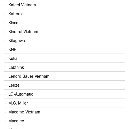
Kateel Vietnam
Katronic
Kinco
Kinetrol Vietnam
Kitagawa
KNF
Kuka
Labthink
Lenord Bauer Vietnam
Leuze
LG-Automatic
M.C. Miller
Macome Vietnam
Macotec