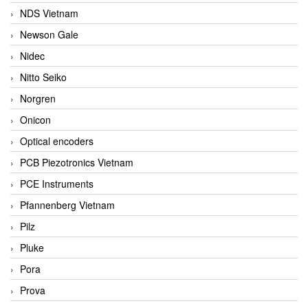
NDS Vietnam
Newson Gale
Nidec
Nitto Seiko
Norgren
Onicon
Optical encoders
PCB Piezotronics Vietnam
PCE Instruments
Pfannenberg Vietnam
Pilz
Pluke
Pora
Prova