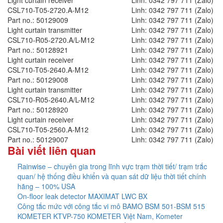
Light curtain receiver
Linh: 0342 797 711 (Zalo)
CSL710-T05-2720.A-M12
Linh: 0342 797 711 (Zalo)
Part no.: 50129009
Linh: 0342 797 711 (Zalo)
Light curtain transmitter
Linh: 0342 797 711 (Zalo)
CSL710-R05-2720.A/L-M12
Linh: 0342 797 711 (Zalo)
Part no.: 50128921
Linh: 0342 797 711 (Zalo)
Light curtain receiver
Linh: 0342 797 711 (Zalo)
CSL710-T05-2640.A-M12
Linh: 0342 797 711 (Zalo)
Part no.: 50129008
Linh: 0342 797 711 (Zalo)
Light curtain transmitter
Linh: 0342 797 711 (Zalo)
CSL710-R05-2640.A/L-M12
Linh: 0342 797 711 (Zalo)
Part no.: 50128920
Linh: 0342 797 711 (Zalo)
Light curtain receiver
Linh: 0342 797 711 (Zalo)
CSL710-T05-2560.A-M12
Linh: 0342 797 711 (Zalo)
Part no.: 50129007
Linh: 0342 797 711 (Zalo)
Bài viết liên quan
Rainwise – chuyên gia trong lĩnh vực trạm thời tiết/ trạm trắc
quan/ hệ thống điều khiển và quan sát dữ liệu thời tiết chính
hãng – 100% USA
On-floor leak detector MAXIMAT LWC BX
Công tắc mức với công tắc vi mô BAMO BSM 501-BSM 515
KOMETER KTVP-750 KOMETER Việt Nam, Kometer