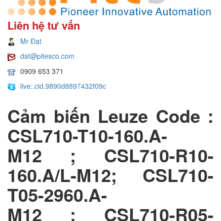
Liên hệ tư vấn
Mr Đạt
dat@pitesco.com
0909 653 371
live:.cid.9890d8897432f09c
Cảm biến Leuze Code :
CSL710-T10-160.A-
M12 ; CSL710-R10-
160.A/L-M12; CSL710-
T05-2960.A-
M12 ; CSL710-R05-