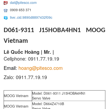
dat@pitesco.com
0909 653 371
live:.cid.9890d8897432f09c
D061-9311 J15HOBA4HN1
MOOG
Vietnam
Lê Quốc Hoàng | Mr. |
Cellphone: 0911.77.19.19
Email:
hoang@pitesco.com
Zalo: 0911.77.19.19
Model: D061-9311 J15HOBA4HN1
MOOG Vietnam
Servo Valve
Model: D664Z4710B
MOOG Vietnam
Servo Valve