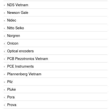
NDS Vietnam
Newson Gale
Nidec
Nitto Seiko
Norgren
Onicon
Optical encoders
PCB Piezotronics Vietnam
PCE Instruments
Pfannenberg Vietnam
Pilz
Pluke
Pora
Prova