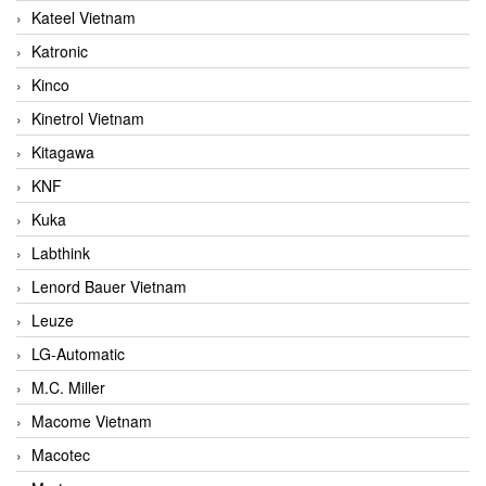
Kateel Vietnam
Katronic
Kinco
Kinetrol Vietnam
Kitagawa
KNF
Kuka
Labthink
Lenord Bauer Vietnam
Leuze
LG-Automatic
M.C. Miller
Macome Vietnam
Macotec