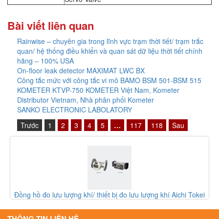
Bài viết liên quan
Rainwise – chuyên gia trong lĩnh vực trạm thời tiết/ trạm trắc
quan/ hệ thống điều khiển và quan sát dữ liệu thời tiết chính
hãng – 100% USA
On-floor leak detector MAXIMAT LWC BX
Công tắc mức với công tắc vi mô BAMO BSM 501-BSM 515
KOMETER KTVP-750 KOMETER Việt Nam, Kometer
Distributor Vietnam, Nhà phân phối Kometer
SANKO ELECTRONIC LABOLATORY
Trước
1
2
3
4
5
…
117
118
Sau
g khí Aichi Tokei
Bộ chuyển mạch Stratix 5700 1783-BMS
THÔNG TIN LIÊN HỆ