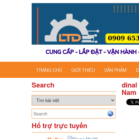
TRANG CHỦ
GIỚI THIỆU
SẢN PHẨM
D
Search
dinal
Nam
Hổ trợ trực tuyến