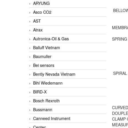
ARYUNG
BELLOW
Asco CO2
AST
MEMBRA
Atrax
Autronica-Oil & Gas
SPRING
Balluff Vietnam
Baumuller
Bei sensors
SPIRAL
Bently Nevada Vietnam
Bihl Wiedemann
BIRD-X
Bosch Rexroth
CURVED
Bussmann
DOUPLE
Canneed Instrument
CLAMP 
MEASUR
Centec