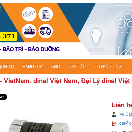
ỊCH VỤ
BẢNG GIÁ
KHO
TIN TỨC
TUYỂN DỤNG
 - VietNam, dinal Việt Nam, Đại Lý dinal Việt
Liên h
Mr Đạt
dat@p
0909 