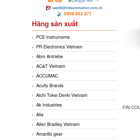
Mr. Đạt
sale03@ltdautomation.com.vn
0909 653 371
Hãng sản xuất
PCE Instruments
PR Electronics Vietnam
Abm Antriebe
AC&T Vietnam
ACCUMAC
Acuity Brands
Aichi Tokei Denki Vietnam
Ak Industries
FIN-CO
Alia
Allen Bradley Vietnam
Amarillo gear