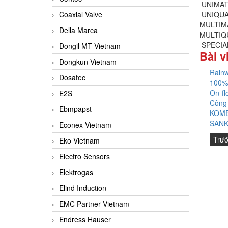
UNIMAT
Coaxial Valve
UNIQUA
MULTIM
Della Marca
MULTIQ
SPECIA
Dongil MT Vietnam
Bài v
Dongkun Vietnam
Rainw
Dosatec
100%
On-fl
E2S
Công
Ebmpapst
KOME
SANK
Econex Vietnam
Trư
Eko Vietnam
Electro Sensors
Elektrogas
Elind Induction
EMC Partner Vietnam
Endress Hauser