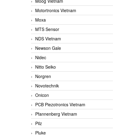
Moog Vietnam
Motortronics Vietnam
Moxa
MTS Sensor
NDS Vietnam
Newson Gale
Nidec
Nitto Seiko
Norgren
Novotechnik
Onicon
PCB Piezotronics Vietnam
Pfannenberg Vietnam
Pilz
Pluke