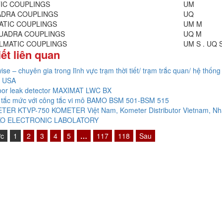
IC COUPLINGS
UM
DRA COUPLINGS
UQ
ATIC COUPLINGS
UM M
UADRA COUPLINGS
UQ M
LMATIC COUPLINGS
UM S . UQ 
iết liên quan
ise – chuyên gia trong lĩnh vực trạm thời tiết/ trạm trắc quan/ hệ thống 
 USA
oor leak detector MAXIMAT LWC BX
 tắc mức với công tắc vi mô BAMO BSM 501-BSM 515
TER KTVP-750 KOMETER Việt Nam, Kometer Distributor Vietnam, Nh
O ELECTRONIC LABOLATORY
ớc
1
2
3
4
5
…
117
118
Sau