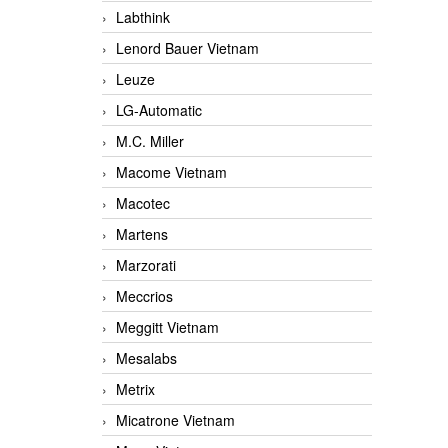
Labthink
Lenord Bauer Vietnam
Leuze
LG-Automatic
M.C. Miller
Macome Vietnam
Macotec
Martens
Marzorati
Meccrios
Meggitt Vietnam
Mesalabs
Metrix
Micatrone Vietnam