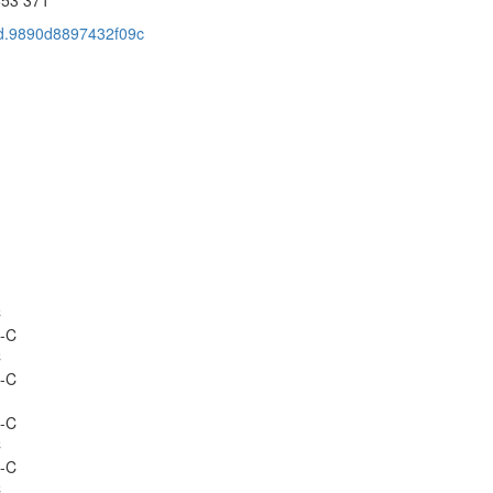
cid.9890d8897432f09c
C
-C
C
-C
-C
C
-C
C