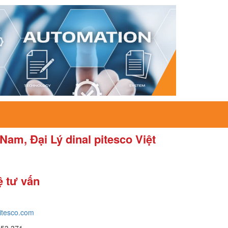
 Nam, Đại Lý dinal pitesco Việt
ệ tư vấn
itesco.com
653 371