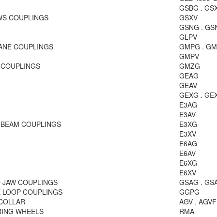
GSBG . GS
S COUPLINGS
GSXV
GSNG . GS
GLPV
NE COUPLINGS
GMPG . G
GMPV
 COUPLINGS
GMZG
GEAG
GEAV
GEXG . GE
E3AG
E3AV
 BEAM COUPLINGS
E3XG
E3XV
E6AG
E6AV
E6XG
E6XV
 JAW COUPLINGS
GSAG . GS
 LOOP COUPLINGS
GGPG
COLLAR
AGV . AGVF
ING WHEELS
RMA