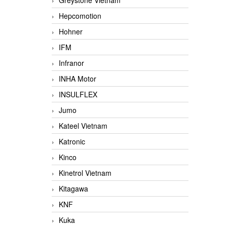
Greystone Vietnam
Hepcomotion
Hohner
IFM
Infranor
INHA Motor
INSULFLEX
Jumo
Kateel Vietnam
Katronic
Kinco
Kinetrol Vietnam
Kitagawa
KNF
Kuka