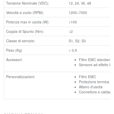
Tensione Nominale (VDC):
12, 24, 36, 48
Velocità a vuoto (RPM):
1200÷7000
Potenza max in uscita (W):
<100
Coppia di Spunto (Nm):
<2
Classe di servizio:
S1, S2, S3
Peso (Kg)
< 0,9
Accessori:
Filtro EMC standard
Sensore ad effetto Hal
Personalizzazioni:
Filtro EMC
Protezione termica
Albero d'uscita
Connettore e cablagg