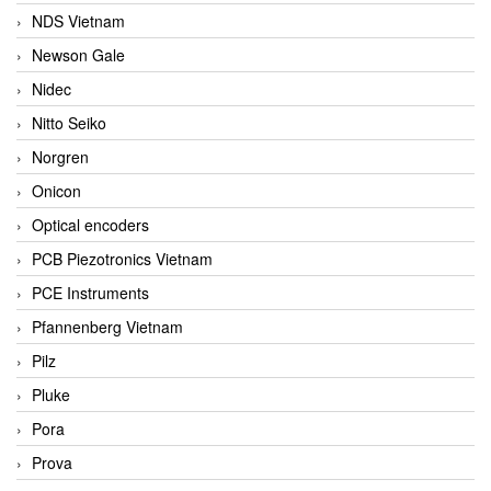
NDS Vietnam
Newson Gale
Nidec
Nitto Seiko
Norgren
Onicon
Optical encoders
PCB Piezotronics Vietnam
PCE Instruments
Pfannenberg Vietnam
Pilz
Pluke
Pora
Prova