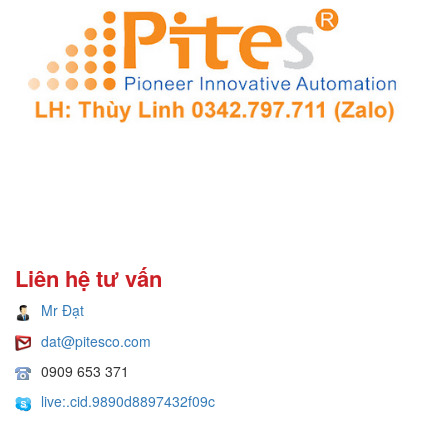
Liên hệ tư vấn
Mr Đạt
dat@pitesco.com
0909 653 371
live:.cid.9890d8897432f09c