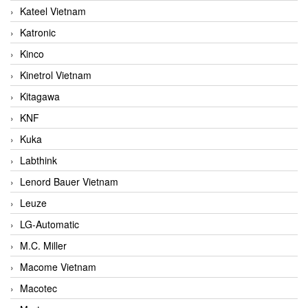
Kateel Vietnam
Katronic
Kinco
Kinetrol Vietnam
Kitagawa
KNF
Kuka
Labthink
Lenord Bauer Vietnam
Leuze
LG-Automatic
M.C. Miller
Macome Vietnam
Macotec