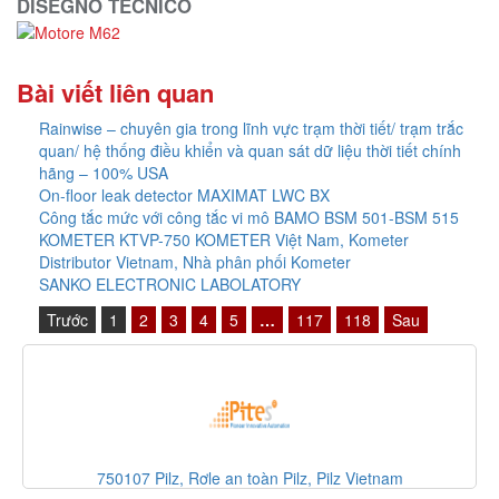
DISEGNO TECNICO
Bài viết liên quan
Rainwise – chuyên gia trong lĩnh vực trạm thời tiết/ trạm trắc
quan/ hệ thống điều khiển và quan sát dữ liệu thời tiết chính
hãng – 100% USA
On-floor leak detector MAXIMAT LWC BX
Công tắc mức với công tắc vi mô BAMO BSM 501-BSM 515
KOMETER KTVP-750 KOMETER Việt Nam, Kometer
Distributor Vietnam, Nhà phân phối Kometer
SANKO ELECTRONIC LABOLATORY
Trước
1
2
3
4
5
…
117
118
Sau
750107 Pilz, Rơle an toàn Pilz, Pilz Vietnam