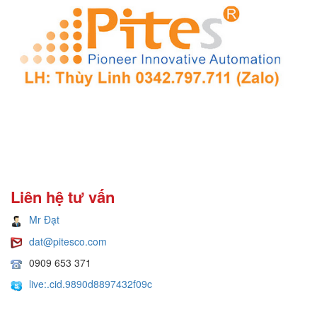
Liên hệ tư vấn
Mr Đạt
dat@pitesco.com
0909 653 371
live:.cid.9890d8897432f09c