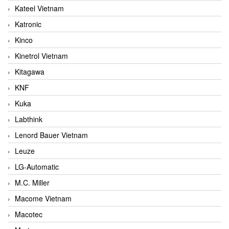
Kateel Vietnam
Katronic
Kinco
Kinetrol Vietnam
Kitagawa
KNF
Kuka
Labthink
Lenord Bauer Vietnam
Leuze
LG-Automatic
M.C. Miller
Macome Vietnam
Macotec