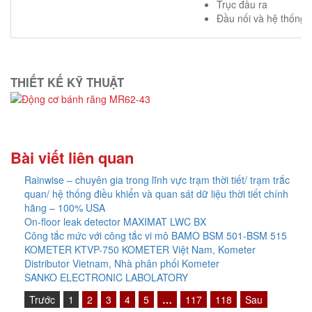
Trục đầu ra
Đầu nối và hệ thống 
THIẾT KẾ KỸ THUẬT
Bài viết liên quan
Rainwise – chuyên gia trong lĩnh vực trạm thời tiết/ trạm trắc
quan/ hệ thống điều khiển và quan sát dữ liệu thời tiết chính
hãng – 100% USA
On-floor leak detector MAXIMAT LWC BX
Công tắc mức với công tắc vi mô BAMO BSM 501-BSM 515
KOMETER KTVP-750 KOMETER Việt Nam, Kometer
Distributor Vietnam, Nhà phân phối Kometer
SANKO ELECTRONIC LABOLATORY
Trước
1
2
3
4
5
…
117
118
Sau