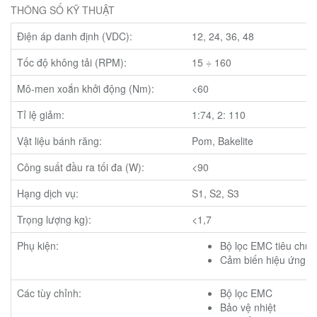
THÔNG SỐ KỸ THUẬT
Điện áp danh định (VDC):
12, 24, 36, 48
Tốc độ không tải (RPM):
15 ÷ 160
Mô-men xoắn khởi động (Nm):
<60
Tỉ lệ giảm:
1:74, 2: 110
Vật liệu bánh răng:
Pom, Bakelite
Công suất đầu ra tối đa (W):
<90
Hạng dịch vụ:
S1, S2, S3
Trọng lượng kg):
<1,7
Phụ kiện:
Bộ lọc EMC tiêu chu
Cảm biến hiệu ứng Hal
Các tùy chỉnh:
Bộ lọc EMC
Bảo vệ nhiệt