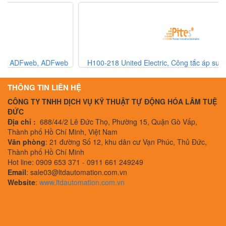
H100-218 United Electric, Công tắc áp suất United Electric,
United Electric Vietnam
THÔNG TIN LIÊN HỆ
CÔNG TY TNHH DỊCH VỤ KỸ THUẬT TỰ ĐỘNG HÓA LÂM TUỆ
ĐỨC
Địa chỉ :
688/44/2 Lê Đức Thọ, Phường 15, Quận Gò Vấp,
Thành phố Hồ Chí Minh, Việt Nam
Văn phòng
: 21 đường Số 12, khu dân cư Vạn Phúc, Thủ Đức,
Thành phố Hồ Chí Minh
Hot line: 0909 653 371 - 0911 661 249249
Email
: sale03@ltdautomation.com.vn
Website
:
www.ltdautomation.com.vn