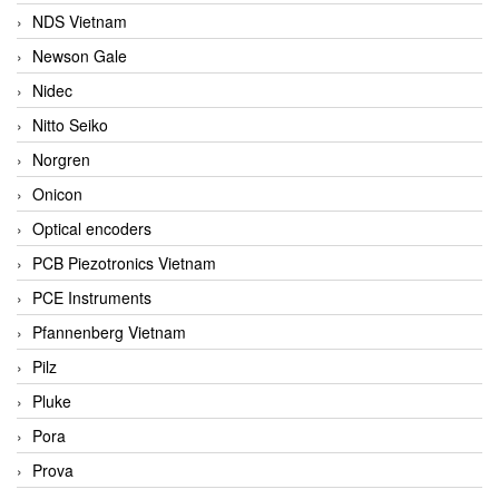
NDS Vietnam
Newson Gale
Nidec
Nitto Seiko
Norgren
Onicon
Optical encoders
PCB Piezotronics Vietnam
PCE Instruments
Pfannenberg Vietnam
Pilz
Pluke
Pora
Prova