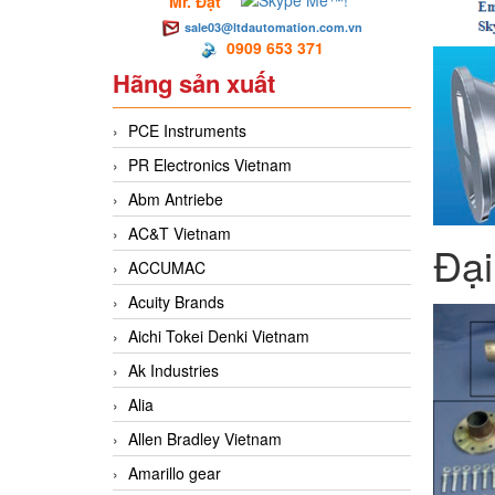
Mr. Đạt
sale03@ltdautomation.com.vn
0909 653 371
Hãng sản xuất
PCE Instruments
PR Electronics Vietnam
Abm Antriebe
AC&T Vietnam
Đại
ACCUMAC
Acuity Brands
Aichi Tokei Denki Vietnam
Ak Industries
Alia
Allen Bradley Vietnam
Amarillo gear