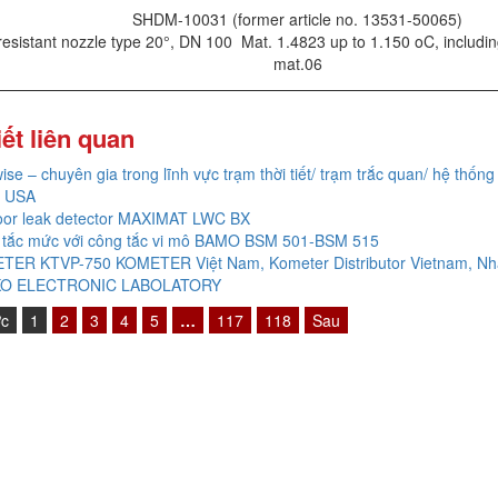
SHDM-10031 (former article no. 13531-50065)
resistant nozzle type 20°, DN 100 Mat. 1.4823 up to 1.150 oC, including
mat.06
iết liên quan
ise – chuyên gia trong lĩnh vực trạm thời tiết/ trạm trắc quan/ hệ thống 
 USA
oor leak detector MAXIMAT LWC BX
 tắc mức với công tắc vi mô BAMO BSM 501-BSM 515
TER KTVP-750 KOMETER Việt Nam, Kometer Distributor Vietnam, Nh
O ELECTRONIC LABOLATORY
ớc
1
2
3
4
5
…
117
118
Sau