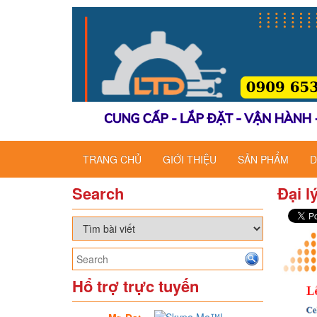
TRANG CHỦ
GIỚI THIỆU
SẢN PHẨM
D
Search
Đại 
Hổ trợ trực tuyến