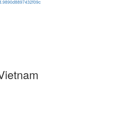
cid.9890d8897432f09c
Vietnam