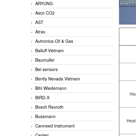
ARYUNG
Asco CO2
AST
Atrax
Autronica-Oil & Gas
Balluff Vietnam
Baumuller
Bei sensors
Bently Nevada Vietnam
Bihl Wiedemann
Hea
BIRD-X
Bosch Rexroth
Bussmann
Heat 
Canneed Instrument
Centec