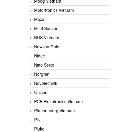
Moog Vietnam
Motortronics Vietnam
Moxa
MTS Sensor
NDS Vietnam
Newson Gale
Nidec
Nitto Seiko
Norgren
Novotechnik
Onicon
PCB Piezotronics Vietnam
Pfannenberg Vietnam
Pilz
Pluke