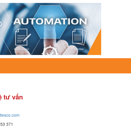
ệ tư vấn
itesco.com
653 371