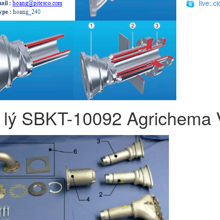
live:.
 lý SBKT-10092 Agrichema 