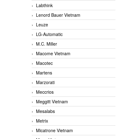
Labthink
Lenord Bauer Vietnam
Leuze
LG-Automatic
M.C. Miller
Macome Vietnam
Macotec
Martens
Marzorati
Meccrios
Meggitt Vietnam
Mesalabs
Metrix
Micatrone Vietnam