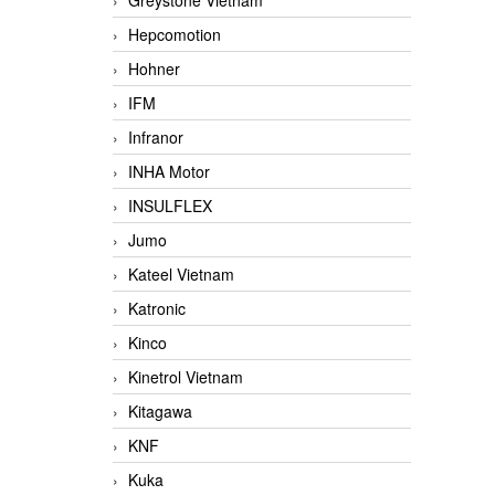
Greystone Vietnam
Hepcomotion
Hohner
IFM
Infranor
INHA Motor
INSULFLEX
Jumo
Kateel Vietnam
Katronic
Kinco
Kinetrol Vietnam
Kitagawa
KNF
Kuka