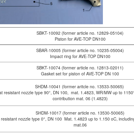
SBKT-10092 (former article no. 12829-05104)
Piston for AVE-TOP DN100
SBAR-10005 (former article no. 10235-05004)
Impact ring for AVE-TOP DN100
SBKT-10074 (former article no. 12813-02011)
Gasket set for piston of AVE-TOP DN 100
SHDM-10041 (former aritcle no. 13533-50065)
t resistant nozzle type 90°, DN 100, mat. 1.4823, WR/MW up to 1150°C
contribution mat. 06 (1.4823)
SHDM-10017 (former article no. 13530-50065)
resistant nozzle type 0°, DN 100 Mat. 1.4823 up to 1.150 oC, including 
mat.06