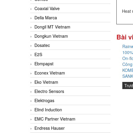
Coaxial Valve
Heat 
Della Marca
Dongil MT Vietnam
Bài v
Dongkun Vietnam
Dosatec
Rainw
100%
E2S
On-fl
Ebmpapst
Công
KOME
Econex Vietnam
SANK
Eko Vietnam
Trư
Electro Sensors
Elektrogas
Elind Induction
EMC Partner Vietnam
Endress Hauser