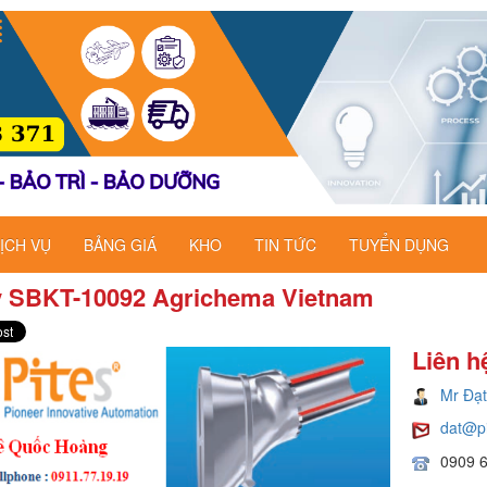
ỊCH VỤ
BẢNG GIÁ
KHO
TIN TỨC
TUYỂN DỤNG
lý SBKT-10092 Agrichema Vietnam
Liên h
Mr Đạt
dat@p
0909 