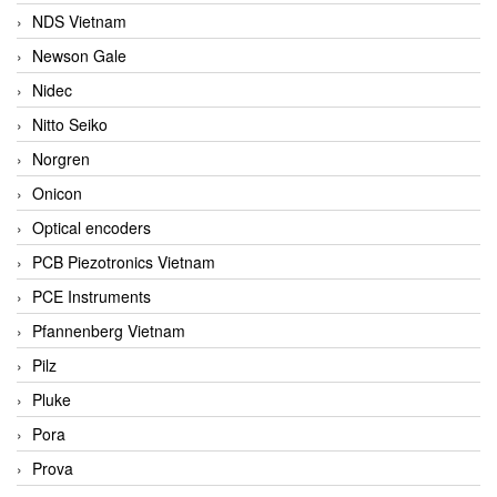
NDS Vietnam
Newson Gale
Nidec
Nitto Seiko
Norgren
Onicon
Optical encoders
PCB Piezotronics Vietnam
PCE Instruments
Pfannenberg Vietnam
Pilz
Pluke
Pora
Prova