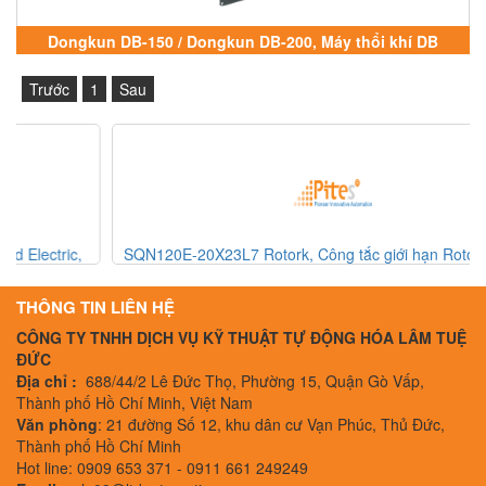
Dongkun DB-150 / Dongkun DB-200, Máy thổi khí DB
Dongkun
Trước
1
Sau
SQN120E-20X23L7 Rotork, Công tắc giới hạn Rotork, Rotork
Vietnam
THÔNG TIN LIÊN HỆ
CÔNG TY TNHH DỊCH VỤ KỸ THUẬT TỰ ĐỘNG HÓA LÂM TUỆ
ĐỨC
Địa chỉ :
688/44/2 Lê Đức Thọ, Phường 15, Quận Gò Vấp,
Thành phố Hồ Chí Minh, Việt Nam
Văn phòng
: 21 đường Số 12, khu dân cư Vạn Phúc, Thủ Đức,
Thành phố Hồ Chí Minh
Hot line: 0909 653 371 - 0911 661 249249