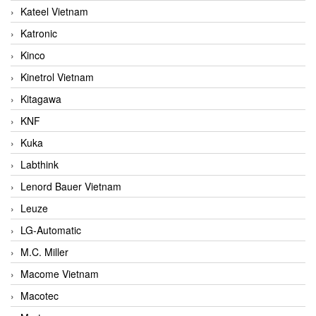
Kateel Vietnam
Katronic
Kinco
Kinetrol Vietnam
Kitagawa
KNF
Kuka
Labthink
Lenord Bauer Vietnam
Leuze
LG-Automatic
M.C. Miller
Macome Vietnam
Macotec