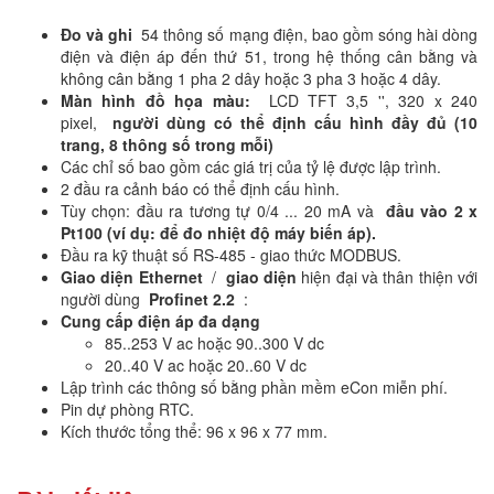
Đo và ghi
54 thông số mạng điện, bao gồm sóng hài dòng
điện và điện áp đến thứ 51, trong hệ thống cân bằng và
không cân bằng 1 pha 2 dây hoặc 3 pha 3 hoặc 4 dây.
Màn hình đồ họa màu:
LCD TFT 3,5 '', 320 x 240
pixel,
người dùng có thể định cấu hình đầy đủ (10
trang, 8 thông số trong mỗi)
Các chỉ số bao gồm các giá trị của tỷ lệ được lập trình.
2 đầu ra cảnh báo có thể định cấu hình.
Tùy chọn: đầu ra tương tự 0/4 ... 20 mA và
đầu vào 2 x
Pt100 (ví dụ: để đo nhiệt độ máy biến áp).
Đầu ra kỹ thuật số RS-485 - giao thức MODBUS.
Giao diện
Ethernet
/
giao diện
hiện đại và thân thiện với
người dùng
Profinet 2.2
:
Cung cấp điện áp đa dạng
85..253 V ac hoặc 90..300 V dc
20..40 V ac hoặc 20..60 V dc
Lập trình các thông số bằng phần mềm eCon miễn phí.
Pin dự phòng RTC.
Kích thước tổng thể: 96 x 96 x 77 mm.