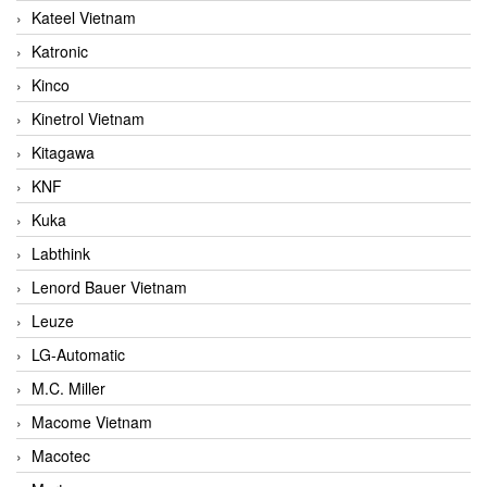
Kateel Vietnam
Katronic
Kinco
Kinetrol Vietnam
Kitagawa
KNF
Kuka
Labthink
Lenord Bauer Vietnam
Leuze
LG-Automatic
M.C. Miller
Macome Vietnam
Macotec