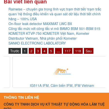
Bài viết liên quan
Rainwise – chuyên gia trong lĩnh vực trạm thời tiết/ trạm trắc
quan/ hệ thống điều khiển và quan sát dữ liệu thời tiết chính
hãng – 100% USA
On-floor leak detector MAXIMAT LWC BX
Công tắc mức với công tắc vi mô BAMO BSM 501-BSM 515
KOMETER KTVP-750 KOMETER Việt Nam, Kometer
Distributor Vietnam, Nhà phân phối Kometer
SANKO ELECTRONIC LABOLATORY
Trước
1
2
3
4
5
…
117
118
Sau
IG511A IFM, Cảm biến IFM, IFM Vietnam
THÔNG TIN LIÊN HỆ
CÔNG TY TNHH DỊCH VỤ KỸ THUẬT TỰ ĐỘNG HÓA LÂM TUỆ
ĐỨC