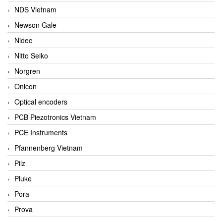
NDS Vietnam
Newson Gale
Nidec
Nitto Seiko
Norgren
Onicon
Optical encoders
PCB Piezotronics Vietnam
PCE Instruments
Pfannenberg Vietnam
Pilz
Pluke
Pora
Prova