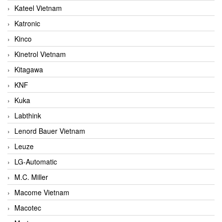
Kateel Vietnam
Katronic
Kinco
Kinetrol Vietnam
Kitagawa
KNF
Kuka
Labthink
Lenord Bauer Vietnam
Leuze
LG-Automatic
M.C. Miller
Macome Vietnam
Macotec