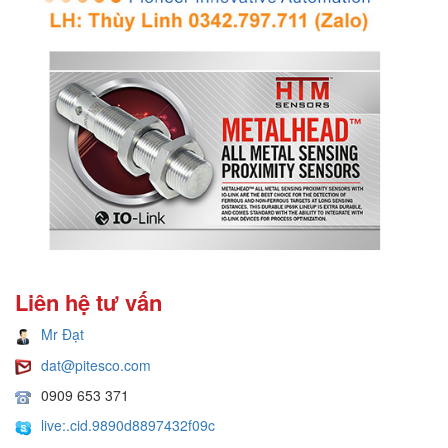
Liên hệ tư vấn
Mr Đạt
dat@pitesco.com
0909 653 371
live:.cid.9890d8897432f09c