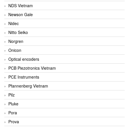
NDS Vietnam
Newson Gale
Nidec
Nitto Seiko
Norgren
Onicon
Optical encoders
PCB Piezotronics Vietnam
PCE Instruments
Pfannenberg Vietnam
Pilz
Pluke
Pora
Prova