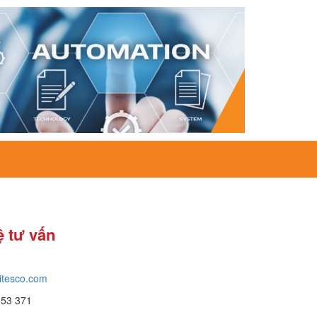
ệ tư vấn
itesco.com
653 371