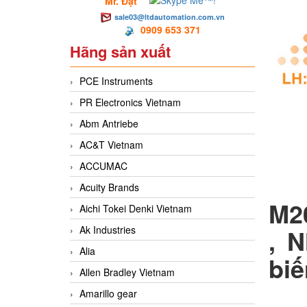
Mr. Đạt
sale03@ltdautomation.com.vn
0909 653 371
Hãng sản xuất
PCE Instruments
PR Electronics Vietnam
Abm Antriebe
AC&T Vietnam
ACCUMAC
Acuity Brands
M2
Aichi Tokei Denki Vietnam
Ak Industries
, 
Alia
biế
Allen Bradley Vietnam
Amarillo gear