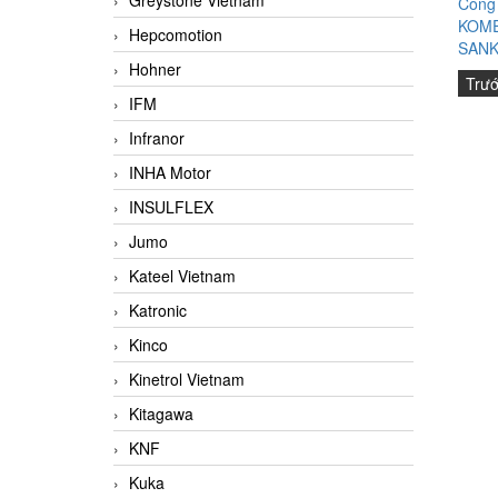
Greystone Vietnam
Công
KOME
Hepcomotion
SANK
Hohner
Trư
IFM
Infranor
INHA Motor
INSULFLEX
Jumo
Kateel Vietnam
Katronic
Kinco
Kinetrol Vietnam
Kitagawa
KNF
Kuka