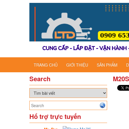
TRANG CHỦ
GIỚI THIỆU
SẢN PHẨM
D
Search
M20S
Hổ trợ trực tuyến