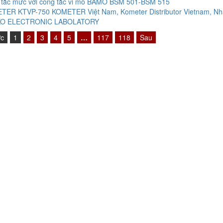
 tắc mức với công tắc vi mô BAMO BSM 501-BSM 515
TER KTVP-750 KOMETER Việt Nam, Kometer Distributor Vietnam, Nh
O ELECTRONIC LABOLATORY
ớc
1
2
3
4
5
…
117
118
Sau