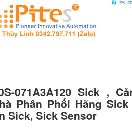
live:.
0S-071A3A120​ Sick , C
Nhà Phân Phối Hãng Sick 
n Sick, Sick Sensor