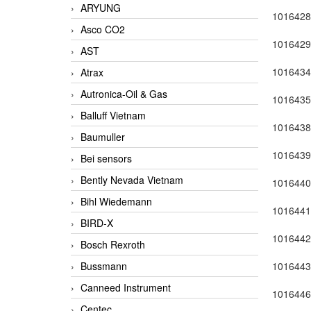
ARYUNG
1016428
Asco CO2
1016429
AST
1016434
Atrax
Autronica-Oil & Gas
1016435
Balluff Vietnam
1016438
Baumuller
1016439
Bei sensors
Bently Nevada Vietnam
1016440
Bihl Wiedemann
1016441
BIRD-X
1016442
Bosch Rexroth
Bussmann
1016443
Canneed Instrument
1016446
Centec