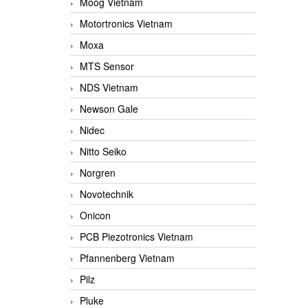
Moog Vietnam
Motortronics Vietnam
Moxa
MTS Sensor
NDS Vietnam
Newson Gale
Nidec
Nitto Seiko
Norgren
Novotechnik
Onicon
PCB Piezotronics Vietnam
Pfannenberg Vietnam
Pilz
Pluke