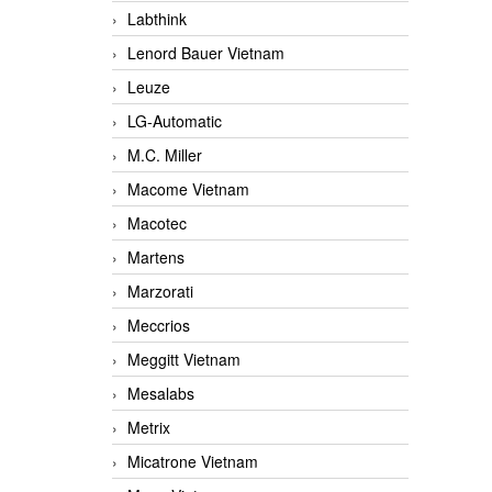
Labthink
Lenord Bauer Vietnam
Leuze
LG-Automatic
M.C. Miller
Macome Vietnam
Macotec
Martens
Marzorati
Meccrios
Meggitt Vietnam
Mesalabs
Metrix
Micatrone Vietnam