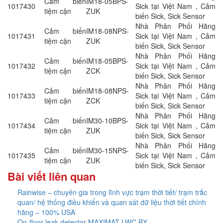
Cảm biến
IM18-05BPS-
1017430
Sick tại Việt Nam , Cảm
tiệm cận
ZUK
biến Sick, Sick Sensor
Nhà Phân Phối Hãng
Cảm biến
IM18-08NPS-
1017431
Sick tại Việt Nam , Cảm
tiệm cận
ZUK
biến Sick, Sick Sensor
Nhà Phân Phối Hãng
Cảm biến
IM18-05BPS-
1017432
Sick tại Việt Nam , Cảm
tiệm cận
ZCK
biến Sick, Sick Sensor
Nhà Phân Phối Hãng
Cảm biến
IM18-08NPS-
1017433
Sick tại Việt Nam , Cảm
tiệm cận
ZCK
biến Sick, Sick Sensor
Nhà Phân Phối Hãng
Cảm biến
IM30-10BPS-
1017434
Sick tại Việt Nam , Cảm
tiệm cận
ZUK
biến Sick, Sick Sensor
Nhà Phân Phối Hãng
Cảm biến
IM30-15NPS-
1017435
Sick tại Việt Nam , Cảm
tiệm cận
ZUK
biến Sick, Sick Sensor
Bài viết liên quan
Rainwise – chuyên gia trong lĩnh vực trạm thời tiết/ trạm trắc
quan/ hệ thống điều khiển và quan sát dữ liệu thời tiết chính
hãng – 100% USA
On-floor leak detector MAXIMAT LWC BX