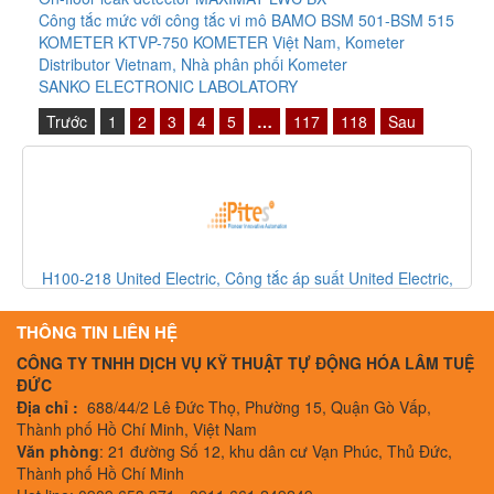
Công tắc mức với công tắc vi mô BAMO BSM 501-BSM 515
KOMETER KTVP-750 KOMETER Việt Nam, Kometer
Distributor Vietnam, Nhà phân phối Kometer
SANKO ELECTRONIC LABOLATORY
Trước
1
2
3
4
5
…
117
118
Sau
 Electric,
SQN120E-20X23L7 Rotork, Công tắc giới hạn Rotork, 
Vietnam
THÔNG TIN LIÊN HỆ
CÔNG TY TNHH DỊCH VỤ KỸ THUẬT TỰ ĐỘNG HÓA LÂM TUỆ
ĐỨC
Địa chỉ :
688/44/2 Lê Đức Thọ, Phường 15, Quận Gò Vấp,
Thành phố Hồ Chí Minh, Việt Nam
Văn phòng
: 21 đường Số 12, khu dân cư Vạn Phúc, Thủ Đức,
Thành phố Hồ Chí Minh