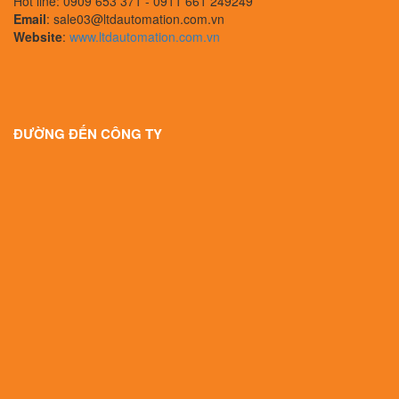
Hot line: 0909 653 371 - 0911 661 249249
Email
: sale03@ltdautomation.com.vn
Website
:
www.ltdautomation.com.vn
ĐƯỜNG ĐẾN CÔNG TY