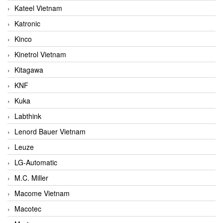
Kateel Vietnam
Katronic
Kinco
Kinetrol Vietnam
Kitagawa
KNF
Kuka
Labthink
Lenord Bauer Vietnam
Leuze
LG-Automatic
M.C. Miller
Macome Vietnam
Macotec