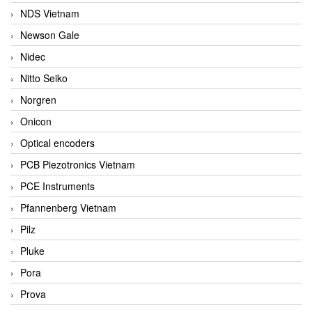
NDS Vietnam
Newson Gale
Nidec
Nitto Seiko
Norgren
Onicon
Optical encoders
PCB Piezotronics Vietnam
PCE Instruments
Pfannenberg Vietnam
Pilz
Pluke
Pora
Prova