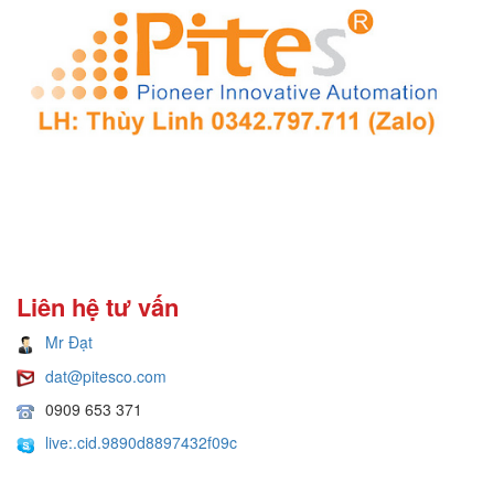
Liên hệ tư vấn
Mr Đạt
dat@pitesco.com
0909 653 371
live:.cid.9890d8897432f09c