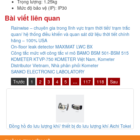
Trọng lượng: 1.25kg
Mức độ bảo vệ (IP): IP30
Bài viết liên quan
Rainwise – chuyên gia trong lĩnh vực trạm thời tiết/ trạm trắc
quan/ hệ thống điều khiển và quan sát dữ liệu thời tiết chính
hãng – 100% USA
On-floor leak detector MAXIMAT LWC BX
Công tắc mức với công tắc vi mô BAMO BSM 501-BSM 515
KOMETER KTVP-750 KOMETER Việt Nam, Kometer
Distributor Vietnam, Nhà phân phối Kometer
SANKO ELECTRONIC LABOLATORY
Trước
1
2
3
4
5
…
117
118
Sau
i
Bộ chuyển mạch Stratix 5700 1783-BMS10CL