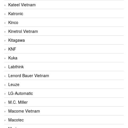
Kateel Vietnam
Katronic
Kinco
Kinetrol Vietnam
Kitagawa
KNF
Kuka
Labthink
Lenord Bauer Vietnam
Leuze
LG-Automatic
M.C. Miller
Macome Vietnam
Macotec