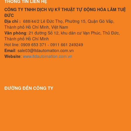
THÔNG TIN LIÊN HỆ
CÔNG TY TNHH DỊCH VỤ KỸ THUẬT TỰ ĐỘNG HÓA LÂM TUỆ
ĐỨC
Địa chỉ :
688/44/2 Lê Đức Thọ, Phường 15, Quận Gò Vấp,
Thành phố Hồ Chí Minh, Việt Nam
Văn phòng
: 21 đường Số 12, khu dân cư Vạn Phúc, Thủ Đức,
Thành phố Hồ Chí Minh
Hot line: 0909 653 371 - 0911 661 249249
Email
: sale03@ltdautomation.com.vn
Website
:
www.ltdautomation.com.vn
ĐƯỜNG ĐẾN CÔNG TY