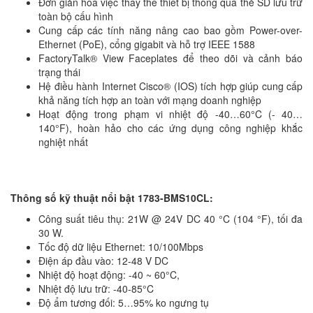
Đơn giản hóa việc thay thế thiết bị thông qua thẻ SD lưu trữ
toàn bộ cấu hình
Cung cấp các tính năng nâng cao bao gồm Power-over-
Ethernet (PoE), cổng gigabit và hỗ trợ IEEE 1588
FactoryTalk® View Faceplates để theo dõi và cảnh báo
trạng thái
Hệ điều hành Internet Cisco® (IOS) tích hợp giúp cung cấp
khả năng tích hợp an toàn với mạng doanh nghiệp
Hoạt động trong phạm vi nhiệt độ -40…60°C (- 40…
140°F), hoàn hảo cho các ứng dụng công nghiệp khắc
nghiệt nhất
Thông số kỹ thuật nổi bật
1783-BMS10CL
:
Công suất tiêu thụ: 21W @ 24V DC 40 °C (104 °F), tối đa
30 W.
Tốc độ dữ liệu Ethernet: 10/100Mbps
Điện áp đầu vào: 12-48 V DC
Nhiệt độ hoạt động: -40 ~ 60°C,
Nhiệt độ lưu trữ: -40-85°C
Độ ẩm tương đối: 5…95% ko ngưng tụ