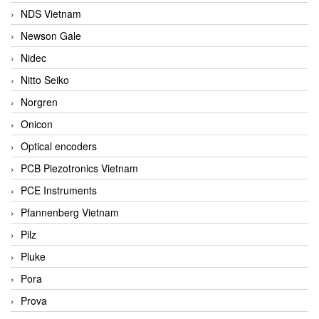
NDS Vietnam
Newson Gale
Nidec
Nitto Seiko
Norgren
Onicon
Optical encoders
PCB Piezotronics Vietnam
PCE Instruments
Pfannenberg Vietnam
Pilz
Pluke
Pora
Prova