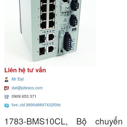
Liên hệ tư vấn
Mr Đạt
dat@pitesco.com
0909 653 371
live:.cid.9890d8897432f09c
1783-BMS10CL, Bộ chuyển