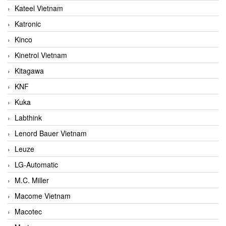
Kateel Vietnam
Katronic
Kinco
Kinetrol Vietnam
Kitagawa
KNF
Kuka
Labthink
Lenord Bauer Vietnam
Leuze
LG-Automatic
M.C. Miller
Macome Vietnam
Macotec