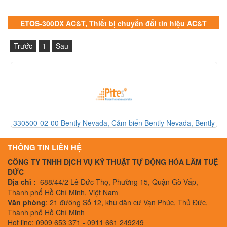
ETOS-300DX AC&T, Thiết bị chuyển đổi tín hiệu AC&T
Trước
1
Sau
330500-02-00 Bently Nevada, Cảm biến Bently Nevada, Bently
Nevada Vietnam
THÔNG TIN LIÊN HỆ
CÔNG TY TNHH DỊCH VỤ KỸ THUẬT TỰ ĐỘNG HÓA LÂM TUỆ
ĐỨC
Địa chỉ :
688/44/2 Lê Đức Thọ, Phường 15, Quận Gò Vấp,
Thành phố Hồ Chí Minh, Việt Nam
Văn phòng
: 21 đường Số 12, khu dân cư Vạn Phúc, Thủ Đức,
Thành phố Hồ Chí Minh
Hot line: 0909 653 371 - 0911 661 249249