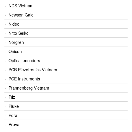
NDS Vietnam
Newson Gale
Nidec
Nitto Seiko
Norgren
Onicon
Optical encoders
PCB Piezotronics Vietnam
PCE Instruments
Pfannenberg Vietnam
Pilz
Pluke
Pora
Prova