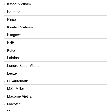
Kateel Vietnam
Katronic
Kinco
Kinetrol Vietnam
Kitagawa
KNF
Kuka
Labthink
Lenord Bauer Vietnam
Leuze
LG-Automatic
M.C. Miller
Macome Vietnam
Macotec