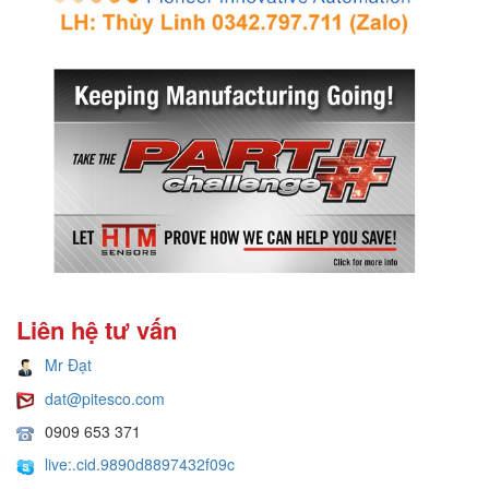
Liên hệ tư vấn
Mr Đạt
dat@pitesco.com
0909 653 371
live:.cid.9890d8897432f09c