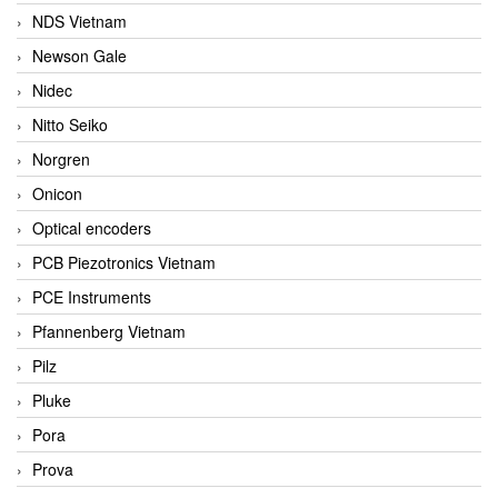
NDS Vietnam
Newson Gale
Nidec
Nitto Seiko
Norgren
Onicon
Optical encoders
PCB Piezotronics Vietnam
PCE Instruments
Pfannenberg Vietnam
Pilz
Pluke
Pora
Prova