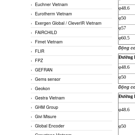
Euchner Vietnam
φ48.6
Eurotherm Vietnam
φ50
Exergen Global / CleverIR Vietnam
φ57
FAIRCHILD
φ60.5
Fimet Vietnam
Động cơ
FLIR
Đường k
FPZ
φ48.6
GEFRAN
φ50
Gems sensor
Động cơ
Geokon
Đường k
Gestra Vietnam
GHM Group
φ48.6
Givi Misure
Global Encoder
φ50