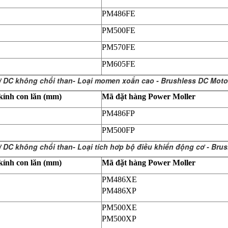
PM486FE
PM500FE
PM570FE
PM605FE
 DC không chổi than- Loại momen xoắn cao - Brushless DC Motor
ính con lăn (mm)
Mã đặt hàng Power Moller
PM486FP
PM500FP
 DC không chổi than- Loại tích hơp bộ điều khiển động cơ - Bru
ính con lăn (mm)
Mã đặt hàng Power Moller
PM486XE
PM486XP
PM500XE
PM500XP