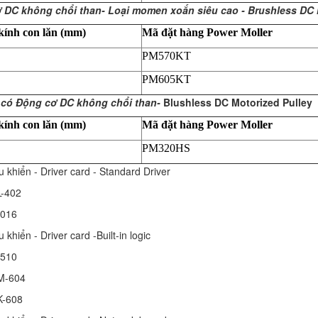
 DC không chổi than- Loại momen xoắn siêu cao - Brushless DC M
ính con lăn (mm)
Mã đặt hàng Power Moller
PM570KT
PM605KT
 có Động cơ DC không chổi than-
Blushless DC Motorized Pulley
ính con lăn (mm)
Mã đặt hàng Power Moller
PM320HS
u khiển - Driver card - Standard Driver
CBL-402
B-016
 khiển - Driver card -Built-in logic
B-510
HBM-604
HBK-608