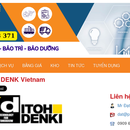
ỊCH VỤ
BẢNG GIÁ
KHO
TIN TỨC
TUYỂN DỤNG
 DENK Vietnam
Liên h
Mr Đạt
dat@p
0909 