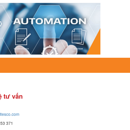
ệ tư vấn
itesco.com
653 371