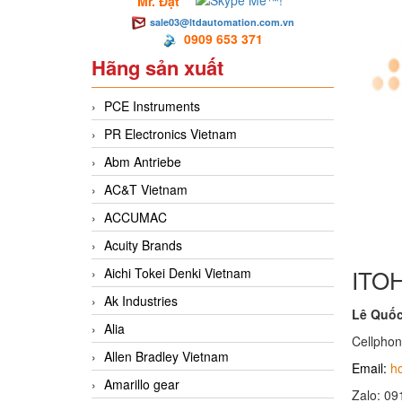
Mr. Đạt
sale03@ltdautomation.com.vn
0909 653 371
Hãng sản xuất
PCE Instruments
PR Electronics Vietnam
Abm Antriebe
AC&T Vietnam
ACCUMAC
Acuity Brands
ITO
Aichi Tokei Denki Vietnam
Ak Industries
Lê Quốc 
Alia
Cellphon
Allen Bradley Vietnam
Email:
h
Amarillo gear
Zalo: 09