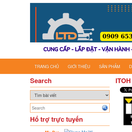
TRANG CHỦ
GIỚI THIỆU
SẢN PHẨM
D
Search
ITOH
Hổ trợ trực tuyến