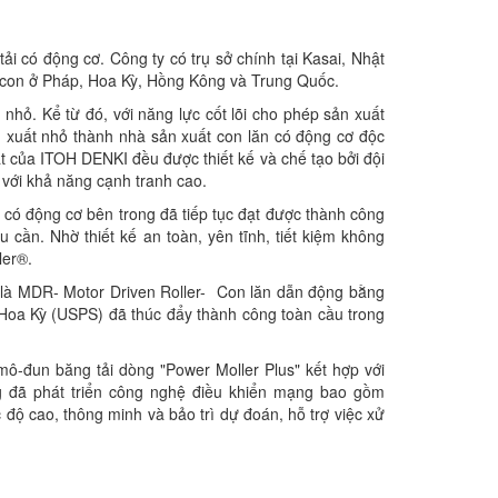
ải có động cơ. Công ty có trụ sở chính tại Kasai, Nhật
 con ở Pháp, Hoa Kỳ, Hồng Kông và Trung Quốc.
hỏ. Kể từ đó, với năng lực cốt lõi cho phép sản xuất
 xuất nhỏ thành nhà sản xuất con lăn có động cơ độc
ất của ITOH DENKI đều được thiết kế và chế tạo bởi đội
 với khả năng cạnh tranh cao.
 có động cơ bên trong đã tiếp tục đạt được thành công
cần. Nhờ thiết kế an toàn, yên tĩnh, tiết kiệm không
ler®.
 là MDR- Motor Driven Roller- Con lăn dẫn động bằng
 Hoa Kỳ (USPS) đã thúc đẩy thành công toàn cầu trong
 mô-đun băng tải dòng "Power Moller Plus" kết hợp với
g đã phát triển công nghệ điều khiển mạng bao gồm
c độ cao, thông minh và bảo trì dự đoán, hỗ trợ việc xử