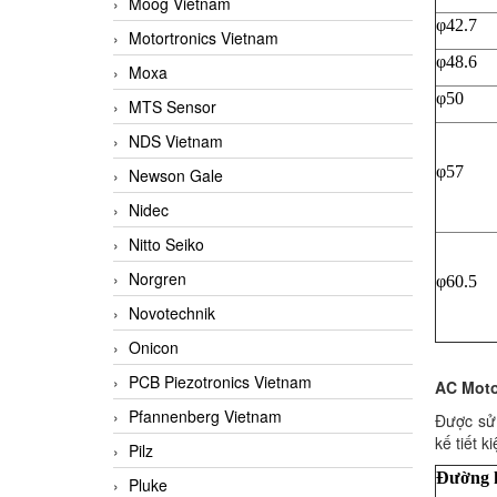
Moog Vietnam
φ42.7
Motortronics Vietnam
φ48.6
Moxa
φ50
MTS Sensor
NDS Vietnam
φ57
Newson Gale
Nidec
Nitto Seiko
Norgren
φ60.5
Novotechnik
Onicon
PCB Piezotronics Vietnam
AC Moto
Pfannenberg Vietnam
Được sử 
kế tiết 
Pilz
Đường k
Pluke