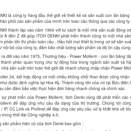
KI là công ty hàng đầu thế giới về thiết kế và sản xuất con lăn băng t
hân phối các sản phẩm của mình trên toàn cầu thông qua các công ty
KI thành lập vào năm 1964 với tư cách là một nhà sản xuất động cơ n
từ A đến Z đã giúp ITOH DENKI phát triển thành công từ một nhà sản
m phần lớn thị phần toàn cầu . Hầu hết mọi thiết bị trong cơ sở sản xu
ư nội bộ của công ty, đảm bảo chất lượng sản phẩm và độ tin cậy cùng
i ra đời vào năm 1975, Thương hiệu - Power Moller® - con lăn băng tải
thành phần quan trọng cho tự động hóa trong ngành sản xuất và hậu 
c nhà sản xuất trên toàn thế giới đã nhanh chóng chấp nhận Power Mol
ller 24, kết hợp động cơ một chiều không chổi than được công nhận
như được định nghĩa tại Hoa Kỳ. Thành công lớn của nó tại Bưu điện
u cần đảm bảo việc thực hiện đơn hàng nhanh chóng và chính xác.
 sự phát triển của Power Moller®, Itoh Denki cũng đã phát triển các
oller® để đáp ứng nhu cầu đa dạng của thị trường. Chúng tôi cũn
 / IP, CC Link và Profinet để đáp ứng các yêu cầu xử lý khắt khe về tố
ệu trong thời đại Công nghiệp 4.0.
 sản phẩm hiện có của Itoh Denki bao gồm :