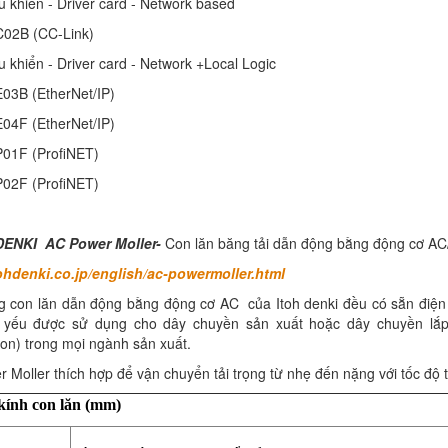
u khiển - Driver card - Network based
-C02B (CC-Link)
u khiển - Driver card - Network +Local Logic
3B (EtherNet/IP)
E04F (EtherNet/IP)
1F (ProfiNET)
P02F (ProfiNET)
DENKI AC Power Moller-
Con lăn băng tải dẫn động bằng động cơ AC/
tohdenki.co.jp/english/ac-powermoller.html
 con lăn dẫn động bằng động cơ AC của Itoh denki đều có sẵn điện
 yếu được sử dụng cho dây chuyền sản xuất hoặc dây chuyền lắp 
on) trong mọi ngành sản xuất.
 Moller thích hợp để vận chuyển tải trọng từ nhẹ đến nặng với tốc độ
ính con lăn (mm)