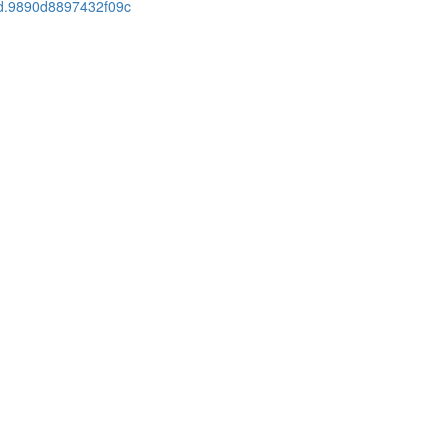
cid.9890d8897432f09c