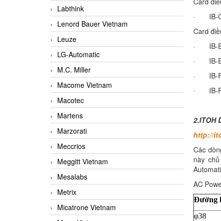
Card điề
Labthink
· IB
Lenord Bauer Vietnam
Card điề
Leuze
· IB-E0
LG-Automatic
· IB-
M.C. Miller
· IB-P0
Macome Vietnam
· IB-
Macotec
Martens
2.
ITOH 
Marzorati
http://i
Meccrios
Các dòng
này chủ
Meggitt Vietnam
Automati
Mesalabs
AC Power
Metrix
Đường k
Micatrone Vietnam
φ38