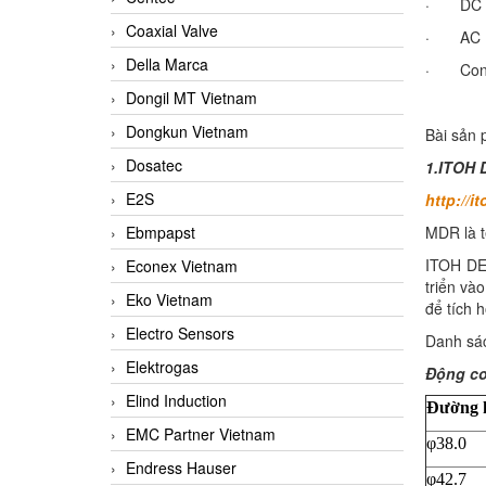
· DC Po
Coaxial Valve
· AC Po
Della Marca
· Conve
Dongil MT Vietnam
Dongkun Vietnam
Bài sản
Dosatec
1.
ITOH 
E2S
http://i
MDR là t
Ebmpapst
ITOH DEN
Econex Vietnam
triển và
Eko Vietnam
để tích 
Electro Sensors
Danh sá
Elektrogas
Động cơ
Elind Induction
Đường k
EMC Partner Vietnam
φ38.0
Endress Hauser
φ42.7