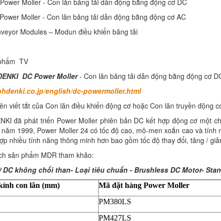
wer Moller - Con lăn băng tải dẫn động bằng động cơ DC
wer Moller - Con lăn băng tải dẫn động bằng động cơ AC
yor Modules – Modun điều khiển băng tải
 phẩm TV
DENKI DC Power Moller
- Con lăn băng tải dẫn động bằng động cơ D
tohdenki.co.jp/english/dc-powermoller.html
ên viết tắt của Con lăn điều khiển động cơ hoặc Con lăn truyền động
KI đã phát triển Power Moller phiên bản DC kết hợp động cơ một c
o năm 1999, Power Moller 24 có tốc độ cao, mô-men xoắn cao và tính
hợp nhiều tính năng thông minh hơn bao gồm tốc độ thay đổi, tăng / giảm
ch sản phẩm MDR tham khảo:
 DC không chổi than- Loại tiêu chuẩn - Brushless DC Motor- Sta
ính con lăn (mm)
Mã đặt hàng Power Moller
PM380LS
PM427LS