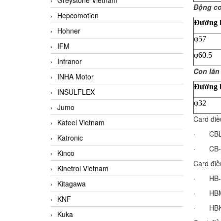
Greystone Vietnam
Động cơ
Hepcomotion
Đường k
Hohner
φ57
IFM
φ60.5
Infranor
Con lăn
INHA Motor
Đường k
INSULFLEX
φ32
Jumo
Card điề
Kateel Vietnam
· 
Katronic
· C
Kinco
Card điều
Kinetrol Vietnam
· H
Kitagawa
· 
KNF
· 
Kuka