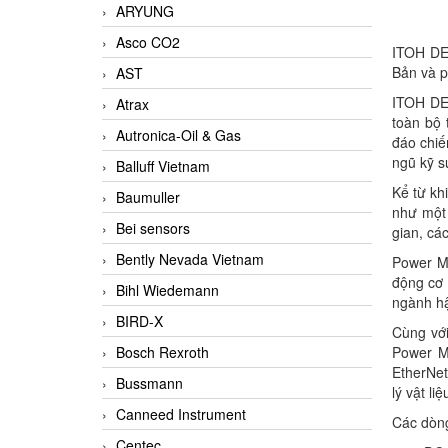
ARYUNG
Asco CO2
ITOH DEN
Bản và p
AST
ITOH DEN
Atrax
toàn bộ 
Autronica-Oil & Gas
đáo chiế
ngũ kỹ s
Balluff Vietnam
Kể từ kh
Baumuller
như một 
Bei sensors
gian, cá
Bently Nevada Vietnam
Power Mo
động cơ 
Bihl Wiedemann
ngành hậ
BIRD-X
Cùng với
Power M
Bosch Rexroth
EtherNet
Bussmann
lý vật li
Canneed Instrument
Các dòng
Centec