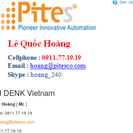
live:.
H DENK Vietnam
Hoàng | Mr. |
e: 0911.77.19.19
oang@pitesco.com
11.77.19.19