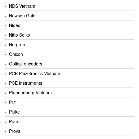
NDS Vietnam
Newson Gale
Nidec
Nitto Seiko
Norgren
Onicon
Optical encoders
PCB Piezotronics Vietnam
PCE Instruments
Pfannenberg Vietnam
Pilz
Pluke
Pora
Prova