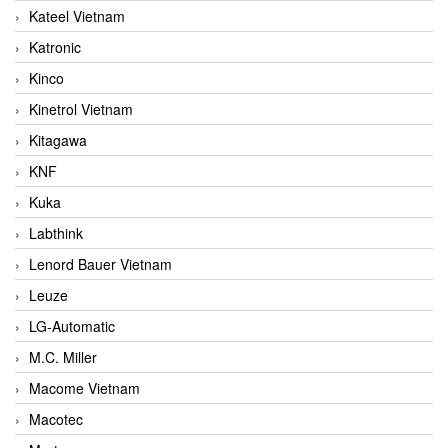
Kateel Vietnam
Katronic
Kinco
Kinetrol Vietnam
Kitagawa
KNF
Kuka
Labthink
Lenord Bauer Vietnam
Leuze
LG-Automatic
M.C. Miller
Macome Vietnam
Macotec