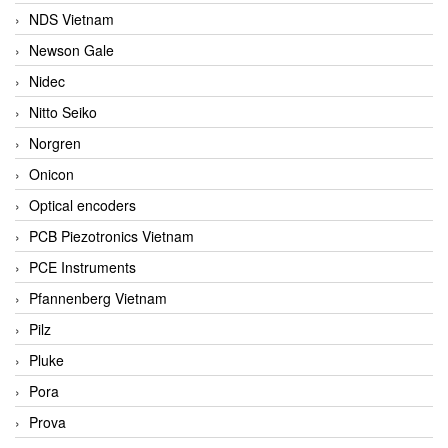
NDS Vietnam
Newson Gale
Nidec
Nitto Seiko
Norgren
Onicon
Optical encoders
PCB Piezotronics Vietnam
PCE Instruments
Pfannenberg Vietnam
Pilz
Pluke
Pora
Prova