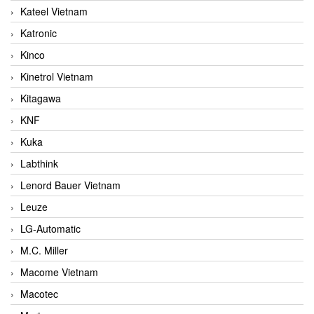
Kateel Vietnam
Katronic
Kinco
Kinetrol Vietnam
Kitagawa
KNF
Kuka
Labthink
Lenord Bauer Vietnam
Leuze
LG-Automatic
M.C. Miller
Macome Vietnam
Macotec