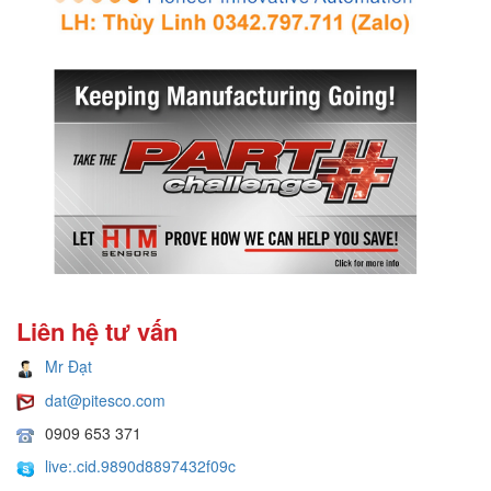
Liên hệ tư vấn
Mr Đạt
dat@pitesco.com
0909 653 371
live:.cid.9890d8897432f09c