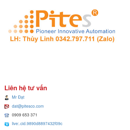
Liên hệ tư vấn
Mr Đạt
dat@pitesco.com
0909 653 371
live:.cid.9890d8897432f09c