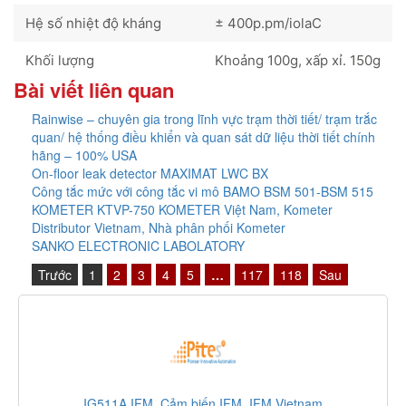
Hệ số nhiệt độ kháng
± 400p.pm/iolaC
Khối lượng
Khoảng 100g, xấp xỉ. 150g
Bài viết liên quan
Rainwise – chuyên gia trong lĩnh vực trạm thời tiết/ trạm trắc
quan/ hệ thống điều khiển và quan sát dữ liệu thời tiết chính
hãng – 100% USA
On-floor leak detector MAXIMAT LWC BX
Công tắc mức với công tắc vi mô BAMO BSM 501-BSM 515
KOMETER KTVP-750 KOMETER Việt Nam, Kometer
Distributor Vietnam, Nhà phân phối Kometer
SANKO ELECTRONIC LABOLATORY
Trước
1
2
3
4
5
…
117
118
Sau
ietnam
330500-02-00 Bently Nevada, Cảm biến Bently Ne