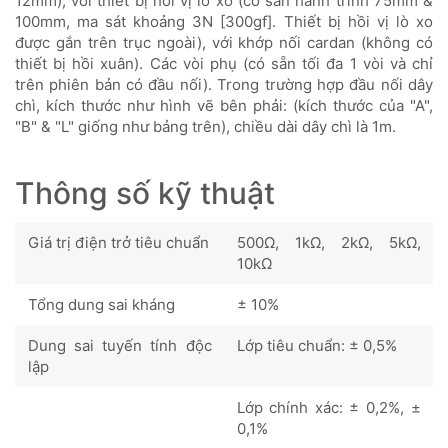
12mm), với thiết bị hồi vị lò xo (có sẵn hành trình 75mm &
100mm, ma sát khoảng 3N [300gf]. Thiết bị hồi vị lò xo
được gắn trên trục ngoài), với khớp nối cardan (không có
thiết bị hồi xuân). Các vòi phụ (có sẵn tối đa 1 vòi và chỉ
trên phiên bản có đầu nối). Trong trường hợp đầu nối dây
chì, kích thước như hình vẽ bên phải: (kích thước của "A",
"B" & "L" giống như bảng trên), chiều dài dây chì là 1m.
Thông số kỹ thuật
Giá trị điện trở tiêu chuẩn
500Ω, 1kΩ, 2kΩ, 5kΩ,
10kΩ
Tổng dung sai kháng
± 10%
Dung sai tuyến tính độc
Lớp tiêu chuẩn: ± 0,5%
lập
Lớp chính xác: ± 0,2%, ±
0,1%