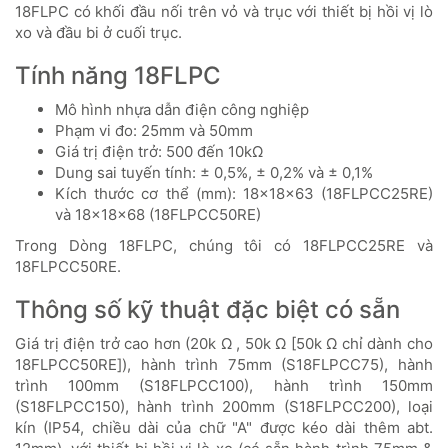
18FLPC có khối đầu nối trên vỏ và trục với thiết bị hồi vị lò
xo và đầu bi ở cuối trục.
Tính năng 18FLPC
Mô hình nhựa dẫn điện công nghiệp
Phạm vi đo: 25mm và 50mm
Giá trị điện trở: 500 đến 10kΩ
Dung sai tuyến tính: ± 0,5%, ± 0,2% và ± 0,1%
Kích thước cơ thể (mm): 18x18x63 (18FLPCC25RE)
và 18x18x68 (18FLPCC50RE)
Trong Dòng 18FLPC, chúng tôi có 18FLPCC25RE và
18FLPCC50RE.
Thông số kỹ thuật đặc biệt có sẵn
Giá trị điện trở cao hơn (20k Ω , 50k Ω [50k Ω chỉ dành cho
18FLPCC50RE]), hành trình 75mm (S18FLPCC75), hành
trình 100mm (S18FLPCC100), hành trình 150mm
(S18FLPCC150), hành trình 200mm (S18FLPCC200), loại
kín (IP54, chiều dài của chữ "A" được kéo dài thêm abt.