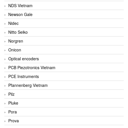
NDS Vietnam
Newson Gale
Nidec
Nitto Seiko
Norgren
Onicon
Optical encoders
PCB Piezotronics Vietnam
PCE Instruments
Pfannenberg Vietnam
Pilz
Pluke
Pora
Prova