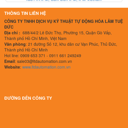
Nevada Vietnam
THÔNG TIN LIÊN HỆ
CÔNG TY TNHH DỊCH VỤ KỸ THUẬT TỰ ĐỘNG HÓA LÂM TUỆ
ĐỨC
Địa chỉ :
688/44/2 Lê Đức Thọ, Phường 15, Quận Gò Vấp,
Thành phố Hồ Chí Minh, Việt Nam
Văn phòng
: 21 đường Số 12, khu dân cư Vạn Phúc, Thủ Đức,
Thành phố Hồ Chí Minh
Hot line: 0909 653 371 - 0911 661 249249
Email
: sale03@ltdautomation.com.vn
Website
:
www.ltdautomation.com.vn
ĐƯỜNG ĐẾN CÔNG TY