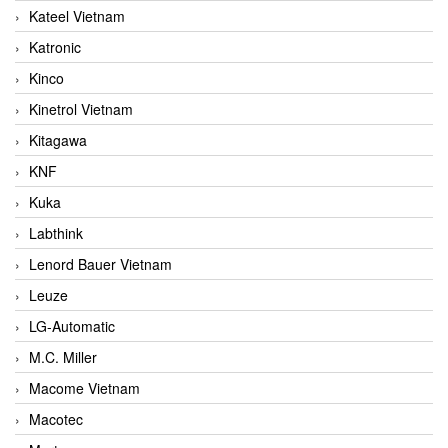
Kateel Vietnam
Katronic
Kinco
Kinetrol Vietnam
Kitagawa
KNF
Kuka
Labthink
Lenord Bauer Vietnam
Leuze
LG-Automatic
M.C. Miller
Macome Vietnam
Macotec