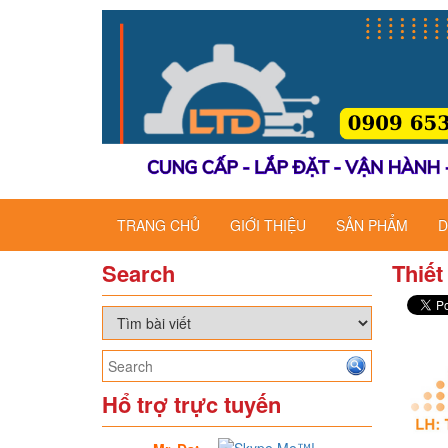
TRANG CHỦ
GIỚI THIỆU
SẢN PHẨM
D
Search
Thiết
Hổ trợ trực tuyến