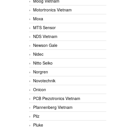
Moog Vietnam
Motortronics Vietnam
Moxa
MTS Sensor
NDS Vietnam
Newson Gale
Nidec
Nitto Seiko
Norgren
Novotechnik
Onicon
PCB Piezotronics Vietnam
Pfannenberg Vietnam
Pilz
Pluke