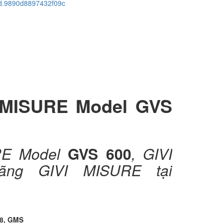
cid.9890d8897432f09c
I MISURE Model GVS
RE Model
GVS 600
, GIVI
ãng GIVI MISURE tại
08, GMS