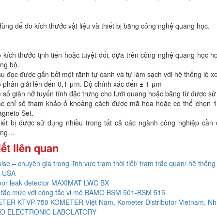
 dùng để đo kích thước vật liệu và thiết bị bằng công nghệ quang học.
 kích thước tịnh tiến hoặc tuyệt đối, dựa trên công nghệ quang học h
ng bộ.
u đọc được gắn bởi một rãnh tự canh và tự làm sạch với hệ thống lò xo
 phân giải lên đến 0,1 μm. Độ chính xác đến ± 1 μm
 số giãn nở tuyến tính đặc trưng cho lưới quang hoặc băng từ được sử
c chỉ số tham khảo ở khoảng cách được mã hóa hoặc có thể chọn 10 
gneto Set.
iết bị được sử dụng nhiều trong tất cả các ngành công nghiệp cầ
àng…
iết liên quan
ise – chuyên gia trong lĩnh vực trạm thời tiết/ trạm trắc quan/ hệ thống 
 USA
oor leak detector MAXIMAT LWC BX
 tắc mức với công tắc vi mô BAMO BSM 501-BSM 515
TER KTVP-750 KOMETER Việt Nam, Kometer Distributor Vietnam, Nh
O ELECTRONIC LABOLATORY