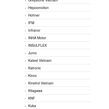
Greystone Vietnam
Hepcomotion
Hohner
IFM
Infranor
INHA Motor
INSULFLEX
Jumo
Kateel Vietnam
Katronic
Kinco
Kinetrol Vietnam
Kitagawa
KNF
Kuka