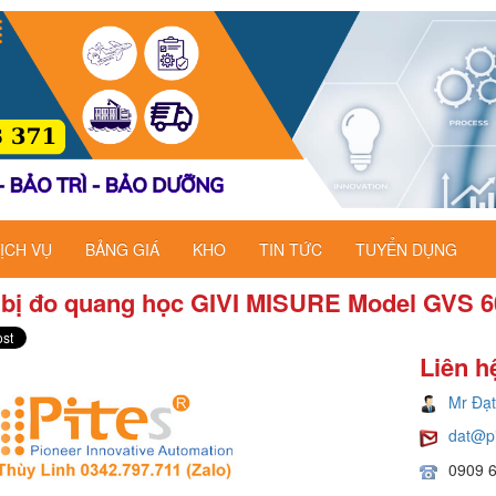
ỊCH VỤ
BẢNG GIÁ
KHO
TIN TỨC
TUYỂN DỤNG
 bị đo quang học GIVI MISURE Model GVS 6
Liên h
Mr Đạt
dat@p
0909 