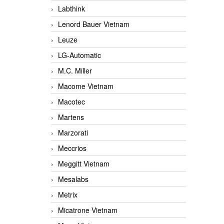
Labthink
Lenord Bauer Vietnam
Leuze
LG-Automatic
M.C. Miller
Macome Vietnam
Macotec
Martens
Marzorati
Meccrios
Meggitt Vietnam
Mesalabs
Metrix
Micatrone Vietnam