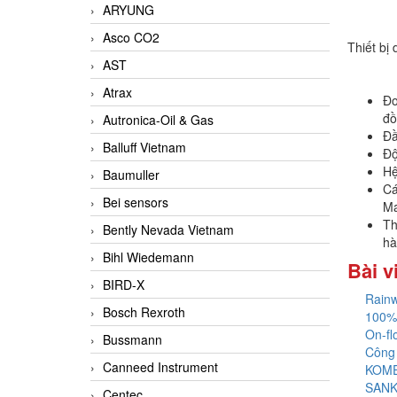
ARYUNG
Asco CO2
Thiết bị
AST
Atrax
Đo
đồ
Autronica-Oil & Gas
Đầ
Balluff Vietnam
Độ
Hệ
Baumuller
Cá
Bei sensors
Ma
Th
Bently Nevada Vietnam
h
Bihl Wiedemann
Bài v
BIRD-X
Rainw
Bosch Rexroth
100%
On-fl
Bussmann
Công
Canneed Instrument
KOME
SANK
Centec