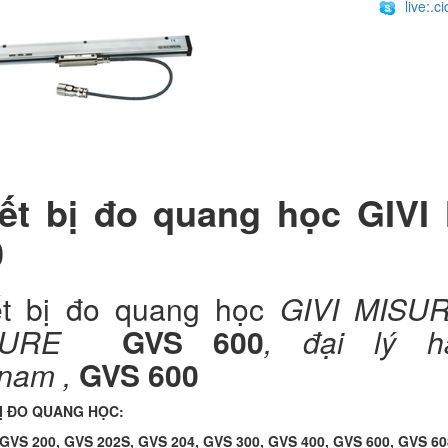
live:.
iết bị đo quang học GIV
0
ết bị đo quang học
GIVI MISU
ISURE
GVS 600
, đại lý h
tnam ,
GVS 600
BỊ ĐO QUANG HỌC:
: GVS 200, GVS 202S, GVS 204, GVS 300, GVS 400, GVS 600, GVS 6