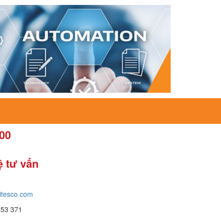
00
ệ tư vấn
itesco.com
653 371