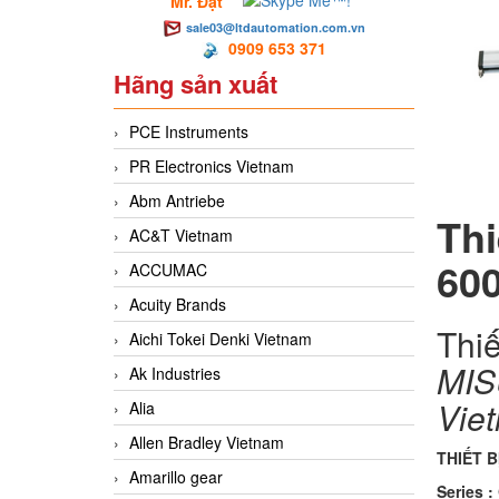
Mr. Đạt
sale03@ltdautomation.com.vn
0909 653 371
Hãng sản xuất
PCE Instruments
PR Electronics Vietnam
Abm Antriebe
Th
AC&T Vietnam
60
ACCUMAC
Acuity Brands
Thi
Aichi Tokei Denki Vietnam
M
Ak Industries
Vie
Alia
Allen Bradley Vietnam
THIẾT 
Amarillo gear
Series 