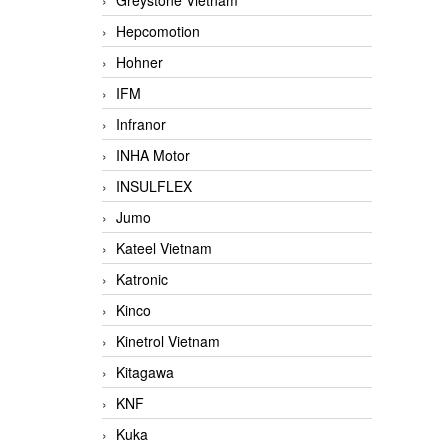
Greystone Vietnam
Hepcomotion
Hohner
IFM
Infranor
INHA Motor
INSULFLEX
Jumo
Kateel Vietnam
Katronic
Kinco
Kinetrol Vietnam
Kitagawa
KNF
Kuka