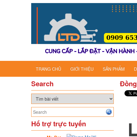
TRANG CHỦ
GIỚI THIỆU
SẢN PHẨM
D
Search
Đồng
Hổ trợ trực tuyến