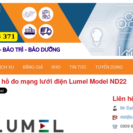
ỊCH VỤ
BẢNG GIÁ
KHO
TIN TỨC
TUYỂN DỤNG
 hồ đo mạng lưới điện Lumel Model ND22
Liên h
Mr Đạt
dat@p
0909 