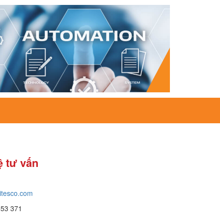
ệ tư vấn
itesco.com
653 371