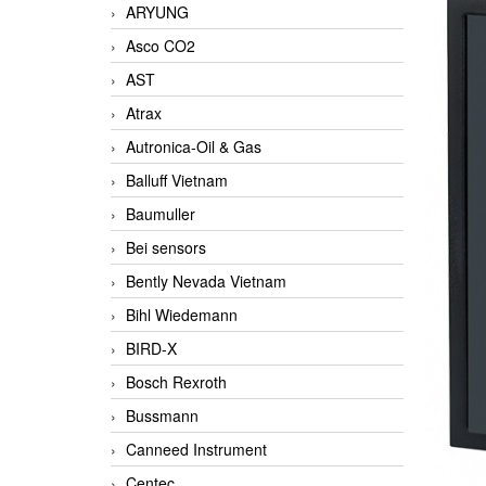
ARYUNG
Asco CO2
AST
Atrax
Autronica-Oil & Gas
Balluff Vietnam
Baumuller
Bei sensors
Bently Nevada Vietnam
Bihl Wiedemann
BIRD-X
Bosch Rexroth
Bussmann
Canneed Instrument
Centec