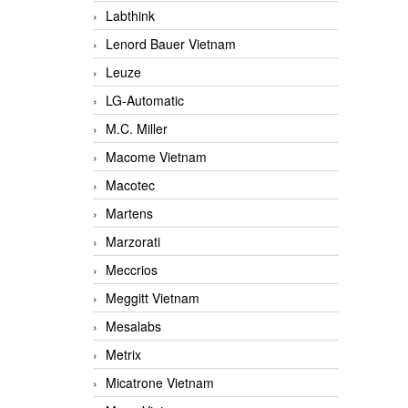
Labthink
Lenord Bauer Vietnam
Leuze
LG-Automatic
M.C. Miller
Macome Vietnam
Macotec
Martens
Marzorati
Meccrios
Meggitt Vietnam
Mesalabs
Metrix
Micatrone Vietnam