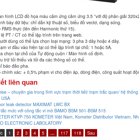
n hình LCD đồ họa màu cảm ứng cảm ứng 3.5 ”với độ phân giải 320x
ình bày dữ liệu: chỉ dẫn kỹ thuật số, biểu đồ vectơ, dạng sóng.
 RMS thực (lên đến Harmonic thứ 15).
 lệ PT / CT có thể lập trình trên trang web.
ười dùng có thể lựa chọn loại mạng: 3 pha 3 dây hoặc 4 dây.
ạm vi đầu vào hiện tại có thể lập trình tại chỗ: 1 hoặc 5A.
a chọn tại chỗ của Tự động cuộn / Màn hình cố định.
u trữ tối thiểu và tối đa các thông số có thể.
ỉ báo đảo pha.
 chính xác: ± 0,5% phạm vi cho điện áp, dòng điện, công suất hoạt độ
iết liên quan
ise – chuyên gia trong lĩnh vực trạm thời tiết/ trạm trắc quan/ hệ thống 
 USA
oor leak detector MAXIMAT LWC BX
 tắc mức với công tắc vi mô BAMO BSM 501-BSM 515
TER KTVP-750 KOMETER Việt Nam, Kometer Distributor Vietnam, Nh
O ELECTRONIC LABOLATORY
ớc
1
2
3
4
5
…
117
118
Sau