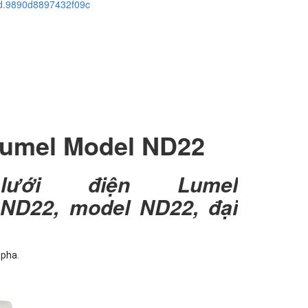
cid.9890d8897432f09c
Lumel Model ND22
ới điện Lumel
ND22, model ND22, đại
 pha.