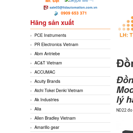
Mr. Đạt
sale03@ltdautomation.com.vn
0909 653 371
Hãng sản xuất
PCE Instruments
PR Electronics Vietnam
Abm Antriebe
Đồ
AC&T Vietnam
ACCUMAC
Đồ
Acuity Brands
Mod
Aichi Tokei Denki Vietnam
lý 
Ak Industries
Alia
ND22 đo 
Allen Bradley Vietnam
Amarillo gear