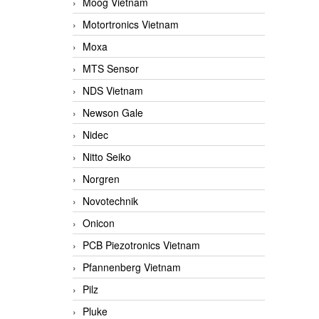
Moog Vietnam
Motortronics Vietnam
Moxa
MTS Sensor
NDS Vietnam
Newson Gale
Nidec
Nitto Seiko
Norgren
Novotechnik
Onicon
PCB Piezotronics Vietnam
Pfannenberg Vietnam
Pilz
Pluke