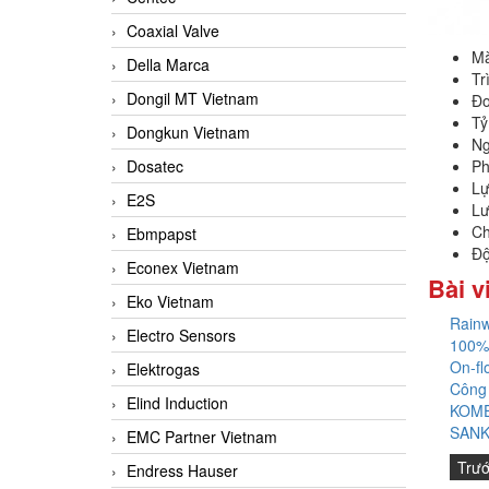
Coaxial Valve
Mà
Della Marca
Tr
Dongil MT Vietnam
Đo
Tỷ
Dongkun Vietnam
Ng
Dosatec
Ph
Lự
E2S
Lư
Ch
Ebmpapst
Độ
Econex Vietnam
Bài v
Eko Vietnam
Rainw
Electro Sensors
100%
On-fl
Elektrogas
Công
Elind Induction
KOME
SANK
EMC Partner Vietnam
Trư
Endress Hauser