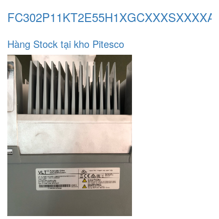
FC302P11KT2E55H1XGCXXXSXXXXA
Hàng Stock tại kho Pitesco