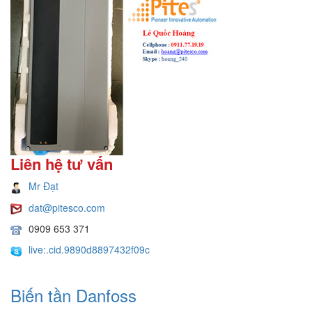
Liên hệ tư vấn
Mr Đạt
dat@pitesco.com
0909 653 371
live:.cid.9890d8897432f09c
Biến tần Danfoss