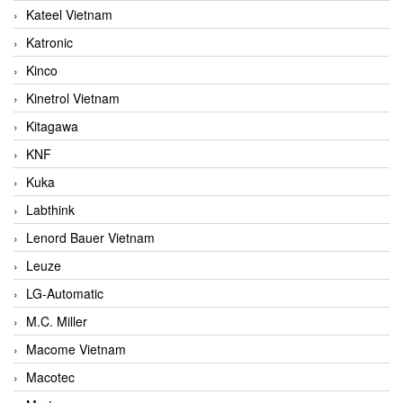
Kateel Vietnam
Katronic
Kinco
Kinetrol Vietnam
Kitagawa
KNF
Kuka
Labthink
Lenord Bauer Vietnam
Leuze
LG-Automatic
M.C. Miller
Macome Vietnam
Macotec