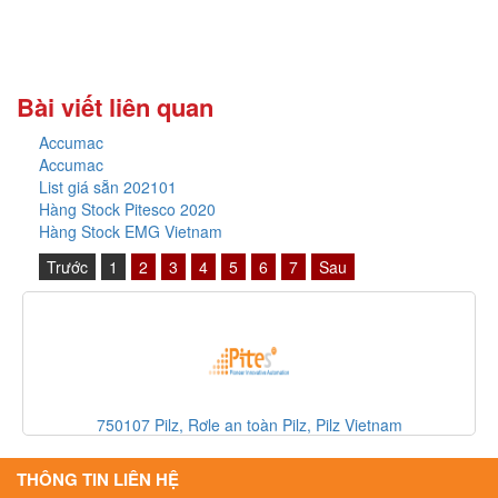
Bài viết liên quan
Accumac
Accumac
List giá sẵn 202101
Hàng Stock Pitesco 2020
Hàng Stock EMG Vietnam
Trước
1
2
3
4
5
6
7
Sau
750107 Pilz, Rơle an toàn Pilz, Pilz Vietnam
THÔNG TIN LIÊN HỆ