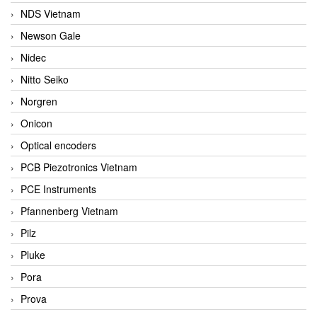
NDS Vietnam
Newson Gale
Nidec
Nitto Seiko
Norgren
Onicon
Optical encoders
PCB Piezotronics Vietnam
PCE Instruments
Pfannenberg Vietnam
Pilz
Pluke
Pora
Prova