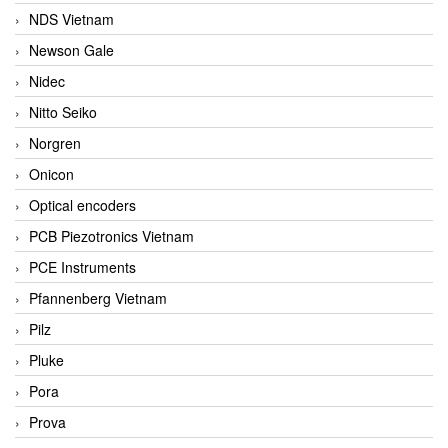
NDS Vietnam
Newson Gale
Nidec
Nitto Seiko
Norgren
Onicon
Optical encoders
PCB Piezotronics Vietnam
PCE Instruments
Pfannenberg Vietnam
Pilz
Pluke
Pora
Prova