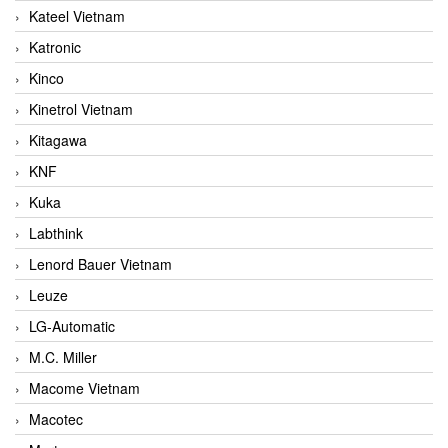
Kateel Vietnam
Katronic
Kinco
Kinetrol Vietnam
Kitagawa
KNF
Kuka
Labthink
Lenord Bauer Vietnam
Leuze
LG-Automatic
M.C. Miller
Macome Vietnam
Macotec