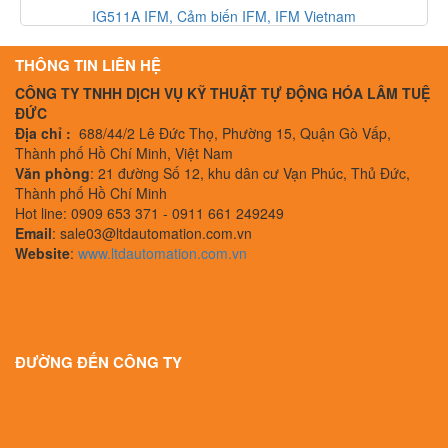
330500-02-00 Bently Nevada, Cảm biến Bently Nevada, Bent
Nevada Vietnam
THÔNG TIN LIÊN HỆ
CÔNG TY TNHH DỊCH VỤ KỸ THUẬT TỰ ĐỘNG HÓA LÂM TUỆ
ĐỨC
Địa chỉ :
688/44/2 Lê Đức Thọ, Phường 15, Quận Gò Vấp,
Thành phố Hồ Chí Minh, Việt Nam
Văn phòng
: 21 đường Số 12, khu dân cư Vạn Phúc, Thủ Đức,
Thành phố Hồ Chí Minh
Hot line: 0909 653 371 - 0911 661 249249
Email
: sale03@ltdautomation.com.vn
Website
:
www.ltdautomation.com.vn
ĐƯỜNG ĐẾN CÔNG TY