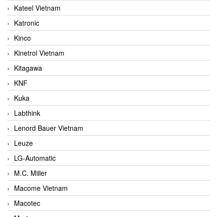
Kateel Vietnam
Katronic
Kinco
Kinetrol Vietnam
Kitagawa
KNF
Kuka
Labthink
Lenord Bauer Vietnam
Leuze
LG-Automatic
M.C. Miller
Macome Vietnam
Macotec