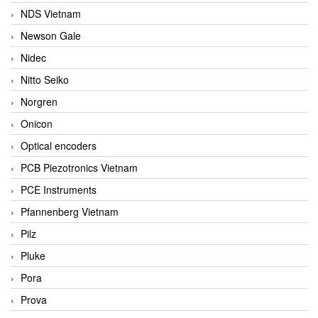
NDS Vietnam
Newson Gale
Nidec
Nitto Seiko
Norgren
Onicon
Optical encoders
PCB Piezotronics Vietnam
PCE Instruments
Pfannenberg Vietnam
Pilz
Pluke
Pora
Prova