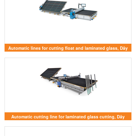
Automatic lines for cutting float and laminated glass, Dây
chuyền tự động để cắt phao và kính nhiều lớp
Automatic cutting line for laminated glass cutting, Dây
chuyền cắt tự động để cắt kính nhiều lớp