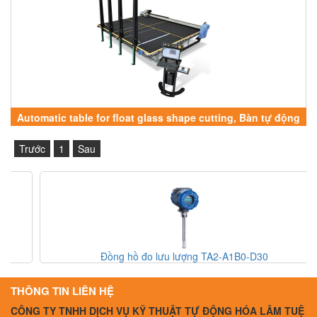
Automatic table for float glass shape cutting, Bàn tự động
để cắt hình nổi kính
Trước
1
Sau
Đồng hồ đo lưu lượng TA2-A1B0-D30
THÔNG TIN LIÊN HỆ
CÔNG TY TNHH DỊCH VỤ KỸ THUẬT TỰ ĐỘNG HÓA LÂM TUỆ