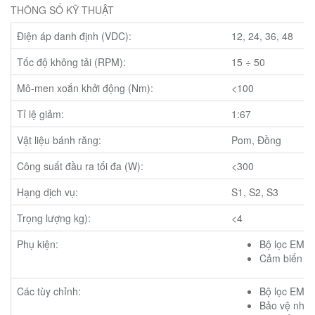
THÔNG SỐ KỸ THUẬT
Điện áp danh định (VDC):
12, 24, 36, 48
Tốc độ không tải (RPM):
15 ÷ 50
Mô-men xoắn khởi động (Nm):
<100
Tỉ lệ giảm:
1:67
Vật liệu bánh răng:
Pom, Đồng
Công suất đầu ra tối đa (W):
<300
Hạng dịch vụ:
S1, S2, S3
Trọng lượng kg):
<4
Phụ kiện:
Bộ lọc EMC 
Cảm biến hiệ
Các tùy chỉnh:
Bộ lọc EMC
Bảo vệ nhiệt