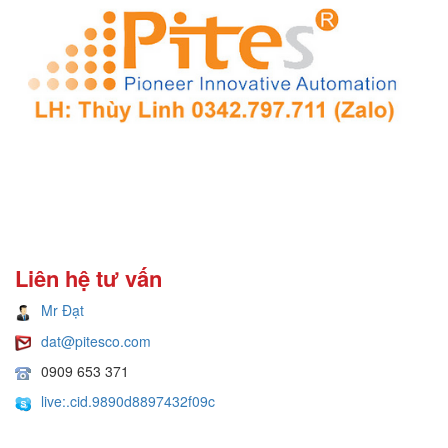
Liên hệ tư vấn
Mr Đạt
dat@pitesco.com
0909 653 371
live:.cid.9890d8897432f09c