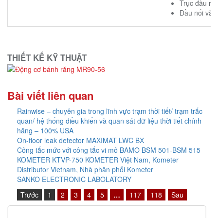
Trục đầu ra
Đầu nối và 
THIẾT KẾ KỸ THUẬT
Bài viết liên quan
Rainwise – chuyên gia trong lĩnh vực trạm thời tiết/ trạm trắc
quan/ hệ thống điều khiển và quan sát dữ liệu thời tiết chính
hãng – 100% USA
On-floor leak detector MAXIMAT LWC BX
Công tắc mức với công tắc vi mô BAMO BSM 501-BSM 515
KOMETER KTVP-750 KOMETER Việt Nam, Kometer
Distributor Vietnam, Nhà phân phối Kometer
SANKO ELECTRONIC LABOLATORY
Trước
1
2
3
4
5
…
117
118
Sau