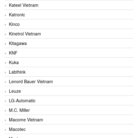
Kateel Vietnam
Katronic
Kinco
Kinetrol Vietnam
Kitagawa
KNF
Kuka
Labthink
Lenord Bauer Vietnam
Leuze
LG-Automatic
M.C. Miller
Macome Vietnam
Macotec