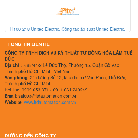
SQN120E-20X23L7 Rotork, Công tắc giới hạn Rotork, Rotork
Vietnam
THÔNG TIN LIÊN HỆ
CÔNG TY TNHH DỊCH VỤ KỸ THUẬT TỰ ĐỘNG HÓA LÂM TUỆ
ĐỨC
Địa chỉ :
688/44/2 Lê Đức Thọ, Phường 15, Quận Gò Vấp,
Thành phố Hồ Chí Minh, Việt Nam
Văn phòng
: 21 đường Số 12, khu dân cư Vạn Phúc, Thủ Đức,
Thành phố Hồ Chí Minh
Hot line: 0909 653 371 - 0911 661 249249
Email
: sale03@ltdautomation.com.vn
Website
:
www.ltdautomation.com.vn
ĐƯỜNG ĐẾN CÔNG TY