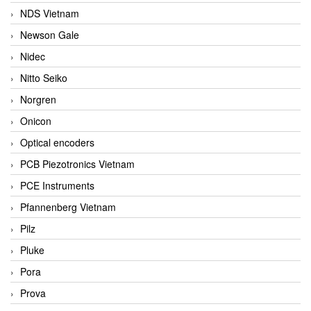
NDS Vietnam
Newson Gale
Nidec
Nitto Seiko
Norgren
Onicon
Optical encoders
PCB Piezotronics Vietnam
PCE Instruments
Pfannenberg Vietnam
Pilz
Pluke
Pora
Prova