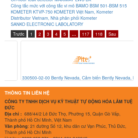
Công tắc mức với công tắc vi mô BAMO BSM 501-BSM 515
KOMETER KTVP-750 KOMETER Việt Nam, Kometer
Distributor Vietnam, Nhà phân phối Kometer
SANKO ELECTRONIC LABOLATORY
Trước
1
2
3
4
5
…
117
118
Sau
330500-02-00 Bently Nevada, Cảm biến Bently Nevada, Bently
Nevada Vietnam
THÔNG TIN LIÊN HỆ
CÔNG TY TNHH DỊCH VỤ KỸ THUẬT TỰ ĐỘNG HÓA LÂM TUỆ
ĐỨC
Địa chỉ :
688/44/2 Lê Đức Thọ, Phường 15, Quận Gò Vấp,
Thành phố Hồ Chí Minh, Việt Nam
Văn phòng
: 21 đường Số 12, khu dân cư Vạn Phúc, Thủ Đức,
Thành phố Hồ Chí Minh