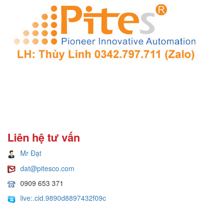
Liên hệ tư vấn
Mr Đạt
dat@pitesco.com
0909 653 371
live:.cid.9890d8897432f09c