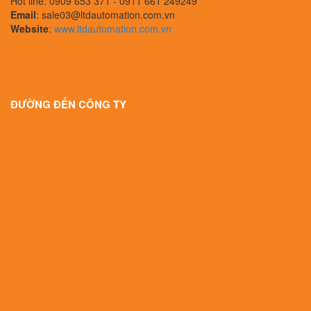
Hot line: 0909 653 371 - 0911 661 249249
Email
: sale03@ltdautomation.com.vn
Website
:
www.ltdautomation.com.vn
ĐƯỜNG ĐẾN CÔNG TY