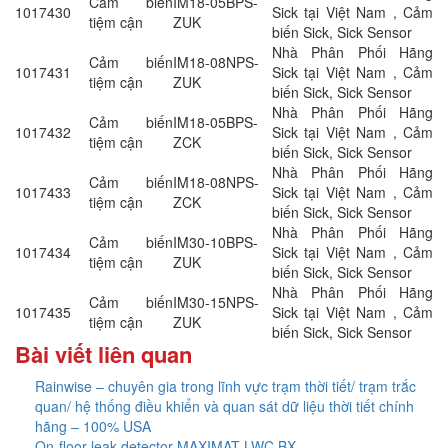
Cảm biến
IM18-05BPS-
1017430
Sick tại Việt Nam , Cảm
tiệm cận
ZUK
biến Sick, Sick Sensor
Nhà Phân Phối Hãng
Cảm biến
IM18-08NPS-
1017431
Sick tại Việt Nam , Cảm
tiệm cận
ZUK
biến Sick, Sick Sensor
Nhà Phân Phối Hãng
Cảm biến
IM18-05BPS-
1017432
Sick tại Việt Nam , Cảm
tiệm cận
ZCK
biến Sick, Sick Sensor
Nhà Phân Phối Hãng
Cảm biến
IM18-08NPS-
1017433
Sick tại Việt Nam , Cảm
tiệm cận
ZCK
biến Sick, Sick Sensor
Nhà Phân Phối Hãng
Cảm biến
IM30-10BPS-
1017434
Sick tại Việt Nam , Cảm
tiệm cận
ZUK
biến Sick, Sick Sensor
Nhà Phân Phối Hãng
Cảm biến
IM30-15NPS-
1017435
Sick tại Việt Nam , Cảm
tiệm cận
ZUK
biến Sick, Sick Sensor
Bài viết liên quan
Rainwise – chuyên gia trong lĩnh vực trạm thời tiết/ trạm trắc
quan/ hệ thống điều khiển và quan sát dữ liệu thời tiết chính
hãng – 100% USA
On-floor leak detector MAXIMAT LWC BX