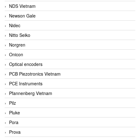
NDS Vietnam
Newson Gale
Nidec
Nitto Seiko
Norgren
Onicon
Optical encoders
PCB Piezotronics Vietnam
PCE Instruments
Pfannenberg Vietnam
Pilz
Pluke
Pora
Prova