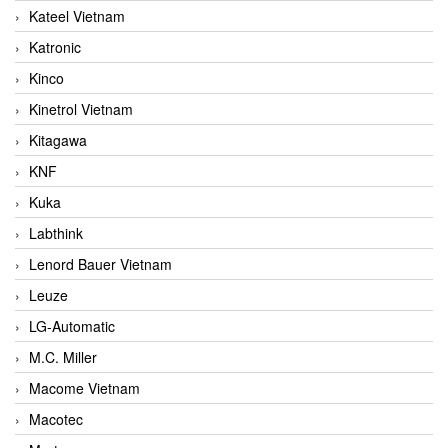
Kateel Vietnam
Katronic
Kinco
Kinetrol Vietnam
Kitagawa
KNF
Kuka
Labthink
Lenord Bauer Vietnam
Leuze
LG-Automatic
M.C. Miller
Macome Vietnam
Macotec