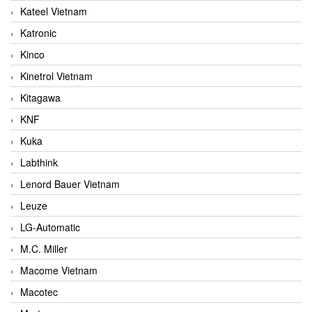
Kateel Vietnam
Katronic
Kinco
Kinetrol Vietnam
Kitagawa
KNF
Kuka
Labthink
Lenord Bauer Vietnam
Leuze
LG-Automatic
M.C. Miller
Macome Vietnam
Macotec