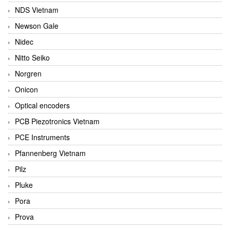
NDS Vietnam
Newson Gale
Nidec
Nitto Seiko
Norgren
Onicon
Optical encoders
PCB Piezotronics Vietnam
PCE Instruments
Pfannenberg Vietnam
Pilz
Pluke
Pora
Prova