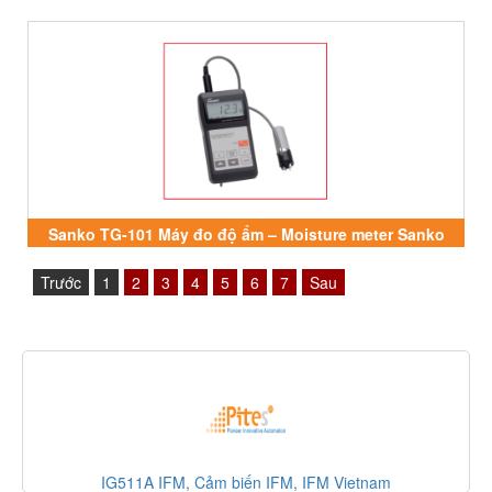
Sanko TG-101 Máy đo độ ẩm – Moisture meter Sanko
Việt Nam Thiết Bị Tự Động Hóa.
Trước
1
2
3
4
5
6
7
Sau
IG511A IFM, Cảm biến IFM, IFM Vietnam