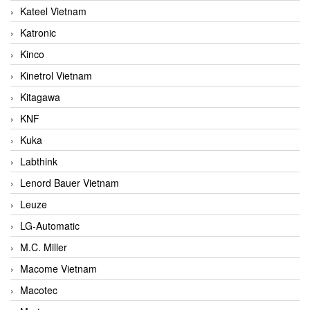
Kateel Vietnam
Katronic
Kinco
Kinetrol Vietnam
Kitagawa
KNF
Kuka
Labthink
Lenord Bauer Vietnam
Leuze
LG-Automatic
M.C. Miller
Macome Vietnam
Macotec