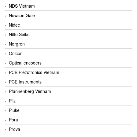
NDS Vietnam
Newson Gale
Nidec
Nitto Seiko
Norgren
Onicon
Optical encoders
PCB Piezotronics Vietnam
PCE Instruments
Pfannenberg Vietnam
Pilz
Pluke
Pora
Prova